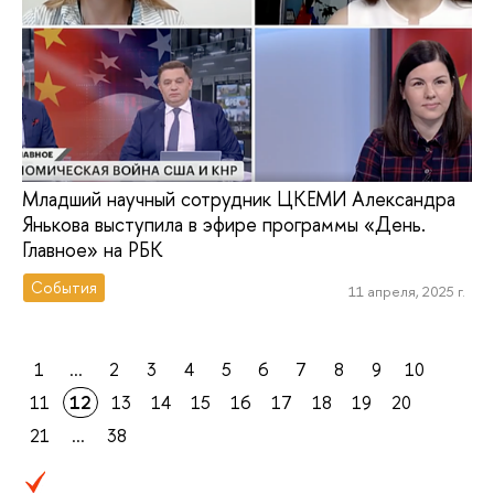
Младший научный сотрудник ЦКЕМИ Александра
Янькова выступила в эфире программы «День.
Главное» на РБК
События
11 апреля, 2025 г.
1
...
2
3
4
5
6
7
8
9
10
11
12
13
14
15
16
17
18
19
20
21
...
38