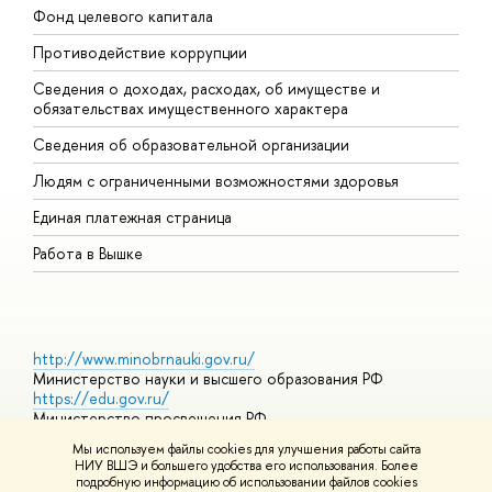
Фонд целевого капитала
Д
Противодействие коррупции
Ц
Сведения о доходах, расходах, об имуществе и
Б
обязательствах имущественного характера
О
Сведения об образовательной организации
О
Людям с ограниченными возможностями здоровья
Единая платежная страница
Работа в Вышке
http://www.minobrnauki.gov.ru/
Министерство науки и высшего образования РФ
https://edu.gov.ru/
Министерство просвещения РФ
https://elearning.hse.ru/mooc
Мы используем файлы cookies для улучшения работы сайта
Массовые открытые онлайн-курсы
НИУ ВШЭ и большего удобства его использования. Более
подробную информацию об использовании файлов cookies