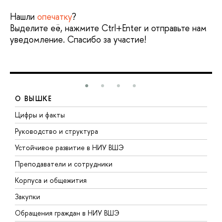
Нашли
опечатку
?
Выделите её, нажмите Ctrl+Enter и отправьте нам
уведомление. Спасибо за участие!
О ВЫШКЕ
Цифры и факты
Л
Руководство и структура
Д
Устойчивое развитие в НИУ ВШЭ
О
Преподаватели и сотрудники
П
Корпуса и общежития
В
Закупки
П
Обращения граждан в НИУ ВШЭ
А