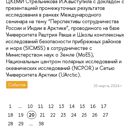
ЦКЕМИ Стрельникова И.А.выступила с докладом с
презентацией промежуточных результатов
исследования в рамках Международного
семинара на тему “Перспективы сотрудничества
России и Индии в Арктике”, проводимого на базе
Университета Раштрия Ракша и Школы комплексных
исследований безопасности прибрежных районов
и моря (SICMSS) в сотрудничестве с
Министерством наук о Земле (MoES),
Национальным центром полярных исследований и
океанических исследований (NCPOR) и Сетью
Университета Арктики (UArctic).
События
25 марта, 2024 г.
1
...
10
11
12
13
14
15
16
17
18
19
20
21
22
23
24
25
26
27
28
29
...
38