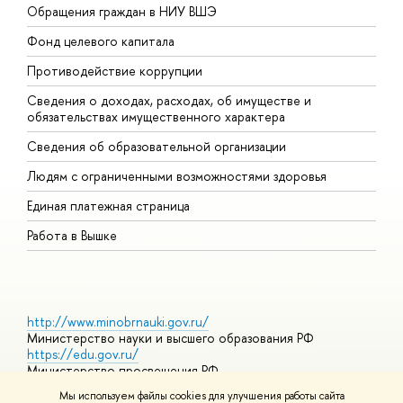
Обращения граждан в НИУ ВШЭ
А
Фонд целевого капитала
Д
Противодействие коррупции
Ц
Сведения о доходах, расходах, об имуществе и
Б
обязательствах имущественного характера
О
Сведения об образовательной организации
О
Людям с ограниченными возможностями здоровья
Единая платежная страница
Работа в Вышке
http://www.minobrnauki.gov.ru/
Министерство науки и высшего образования РФ
https://edu.gov.ru/
Министерство просвещения РФ
https://elearning.hse.ru/mooc
Мы используем файлы cookies для улучшения работы сайта
Массовые открытые онлайн-курсы