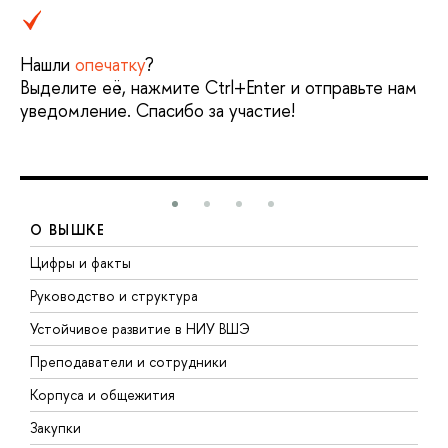
Нашли
опечатку
?
Выделите её, нажмите Ctrl+Enter и отправьте нам
уведомление. Спасибо за участие!
О ВЫШКЕ
Цифры и факты
Л
Руководство и структура
Д
Устойчивое развитие в НИУ ВШЭ
О
Преподаватели и сотрудники
П
Корпуса и общежития
В
Закупки
П