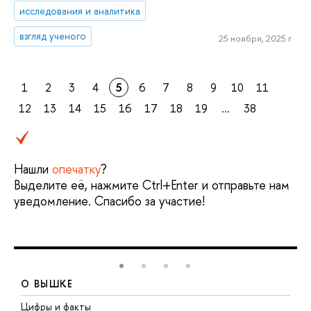
исследования и аналитика
взгляд ученого
25 ноября, 2025 г.
1
2
3
4
5
6
7
8
9
10
11
12
13
14
15
16
17
18
19
...
38
Нашли
опечатку
?
Выделите её, нажмите Ctrl+Enter и отправьте нам
уведомление. Спасибо за участие!
О ВЫШКЕ
Цифры и факты
Л