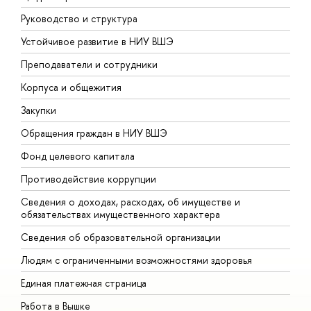
Руководство и структура
Д
Устойчивое развитие в НИУ ВШЭ
О
Преподаватели и сотрудники
П
Корпуса и общежития
В
Закупки
П
Обращения граждан в НИУ ВШЭ
А
Фонд целевого капитала
Д
Противодействие коррупции
Ц
Сведения о доходах, расходах, об имуществе и
Б
обязательствах имущественного характера
О
Сведения об образовательной организации
О
Людям с ограниченными возможностями здоровья
Единая платежная страница
Работа в Вышке