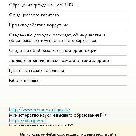
Обращения граждан в НИУ ВШЭ
А
Фонд целевого капитала
Д
Противодействие коррупции
Ц
Сведения о доходах, расходах, об имуществе и
Б
обязательствах имущественного характера
О
Сведения об образовательной организации
О
Людям с ограниченными возможностями здоровья
Единая платежная страница
Работа в Вышке
http://www.minobrnauki.gov.ru/
Министерство науки и высшего образования РФ
https://edu.gov.ru/
Министерство просвещения РФ
https://elearning.hse.ru/mooc
Мы используем файлы cookies для улучшения работы сайта