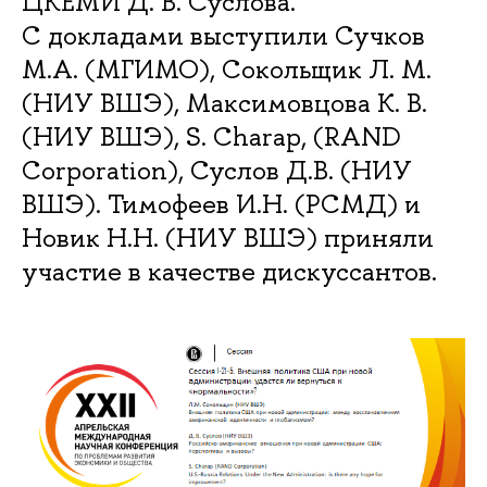
ЦКЕМИ Д. В. Суслова.
С докладами выступили Сучков
М.А. (МГИМО), Сокольщик Л. М.
(НИУ ВШЭ), Максимовцова К. В.
(НИУ ВШЭ), S. Charap, (RAND
Corporation), Суслов Д.В. (НИУ
ВШЭ). Тимофеев И.Н. (РСМД) и
Новик Н.Н. (НИУ ВШЭ) приняли
участие в качестве дискуссантов.