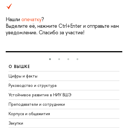
Нашли
опечатку
?
Выделите её, нажмите Ctrl+Enter и отправьте нам
уведомление. Спасибо за участие!
О ВЫШКЕ
Цифры и факты
Л
Руководство и структура
Д
Устойчивое развитие в НИУ ВШЭ
О
Преподаватели и сотрудники
П
Корпуса и общежития
В
Закупки
П