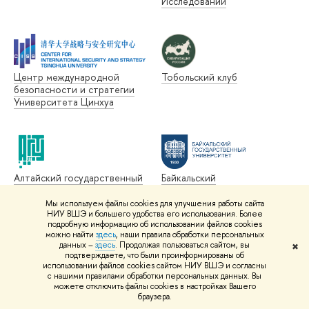
Исследований
Центр международной
Тобольский клуб
безопасности и стратегии
Университета Цинхуа
Алтайский государственный
Байкальский
технический университет
государственный
им. И.И. Ползунова
университет
Мы используем файлы cookies для улучшения работы сайта
НИУ ВШЭ и большего удобства его использования. Более
подробную информацию об использовании файлов cookies
можно найти
здесь
, наши правила обработки персональных
данных –
здесь
. Продолжая пользоваться сайтом, вы
✖
подтверждаете, что были проинформированы об
использовании файлов cookies сайтом НИУ ВШЭ и согласны
с нашими правилами обработки персональных данных. Вы
Забайкальский
Иркутский государственный
можете отключить файлы cookies в настройках Вашего
государственный
университет
браузера.
университет