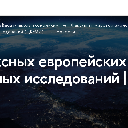
 «Высшая школа экономики»
Факультет мировой экон
сследований (ЦКЕМИ)
Новости
сных европейских
ых исследований |