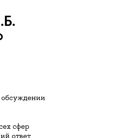
.Б.
о
в обсуждении
сех сфер
кий ответ