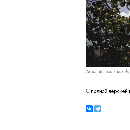
Artem Beliaikin: pexels
С полной версией