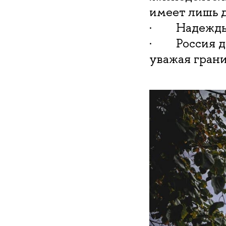
имеет лишь 
· Надежды 
· Россия де
уважая грани