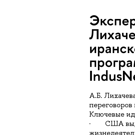
Экспер
Лихаче
иранск
програ
IndusN
А.Б. Лихачев
переговоров 
Ключевые ид
· США выдви
жизнедеятель