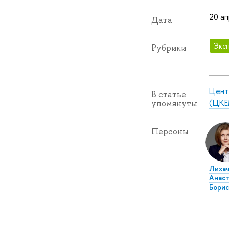
20 ап
Дата
Эксп
Рубрики
Цент
В статье
(ЦКЕ
упомянуты
Персоны
Лихач
Анаст
Борис