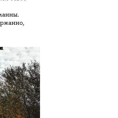
манны.
ржанно,