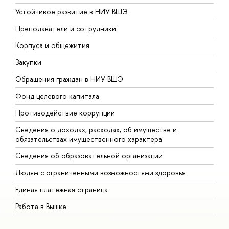
Устойчивое развитие в НИУ ВШЭ
О
Преподаватели и сотрудники
П
Корпуса и общежития
В
Закупки
П
Обращения граждан в НИУ ВШЭ
А
Фонд целевого капитала
Д
Противодействие коррупции
Ц
Сведения о доходах, расходах, об имуществе и
Б
обязательствах имущественного характера
О
Сведения об образовательной организации
О
Людям с ограниченными возможностями здоровья
Единая платежная страница
Работа в Вышке