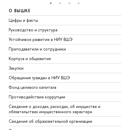
О ВЫШКЕ
Цифры и факты
Л
Руководство и структура
Д
Устойчивое развитие в НИУ ВШЭ
О
Преподаватели и сотрудники
П
Корпуса и общежития
В
Закупки
П
Обращения граждан в НИУ ВШЭ
А
Фонд целевого капитала
Д
Противодействие коррупции
Ц
Сведения о доходах, расходах, об имуществе и
Б
обязательствах имущественного характера
О
Сведения об образовательной организации
О