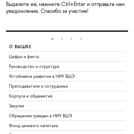
Выделите её, нажмите Ctrl+Enter и отправьте нам
уведомление. Спасибо за участие!
О ВЫШКЕ
Цифры и факты
Л
Руководство и структура
Д
Устойчивое развитие в НИУ ВШЭ
О
Преподаватели и сотрудники
П
Корпуса и общежития
В
Закупки
П
Обращения граждан в НИУ ВШЭ
А
Фонд целевого капитала
Д