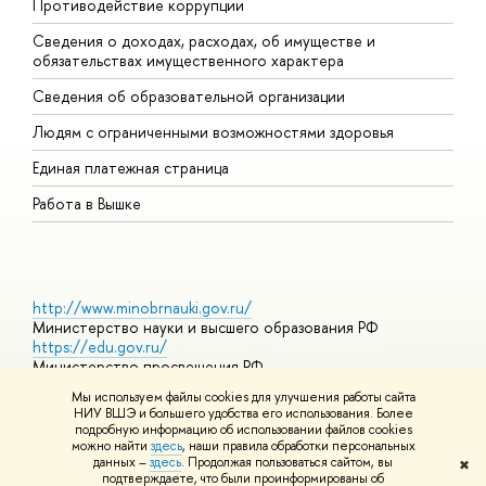
Противодействие коррупции
Ц
Сведения о доходах, расходах, об имуществе и
Б
обязательствах имущественного характера
О
Сведения об образовательной организации
О
Людям с ограниченными возможностями здоровья
Единая платежная страница
Работа в Вышке
http://www.minobrnauki.gov.ru/
Министерство науки и высшего образования РФ
https://edu.gov.ru/
Министерство просвещения РФ
https://elearning.hse.ru/mooc
Мы используем файлы cookies для улучшения работы сайта
Массовые открытые онлайн-курсы
НИУ ВШЭ и большего удобства его использования. Более
подробную информацию об использовании файлов cookies
можно найти
здесь
, наши правила обработки персональных
данных –
здесь
. Продолжая пользоваться сайтом, вы
✖
© НИУ ВШЭ 1993–2026
Адреса и контакты
Условия
подтверждаете, что были проинформированы об