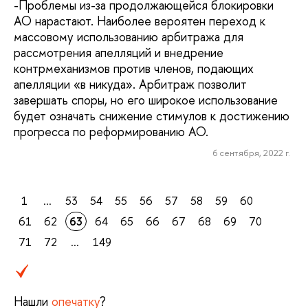
-Проблемы из-за продолжающейся блокировки
АО нарастают. Наиболее вероятен переход к
массовому использованию арбитража для
рассмотрения апелляций и внедрение
контрмеханизмов против членов, подающих
апелляции «в никуда». Арбитраж позволит
завершать споры, но его широкое использование
будет означать снижение стимулов к достижению
прогресса по реформированию АО.
6 сентября, 2022 г.
1
...
53
54
55
56
57
58
59
60
61
62
63
64
65
66
67
68
69
70
71
72
...
149
Нашли
опечатку
?