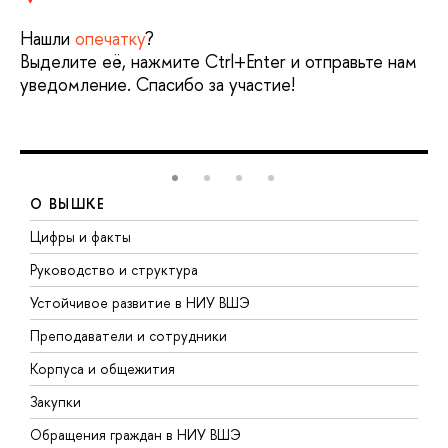
Нашли
опечатку
?
Выделите её, нажмите Ctrl+Enter и отправьте нам
уведомление. Спасибо за участие!
О ВЫШКЕ
Цифры и факты
Л
Руководство и структура
Д
Устойчивое развитие в НИУ ВШЭ
О
Преподаватели и сотрудники
П
Корпуса и общежития
В
Закупки
П
Обращения граждан в НИУ ВШЭ
А