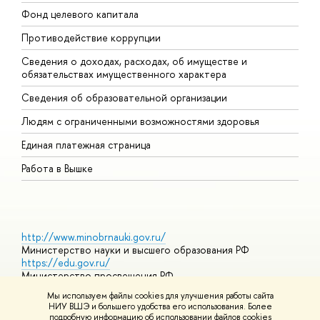
Фонд целевого капитала
Д
Противодействие коррупции
Ц
Сведения о доходах, расходах, об имуществе и
Б
обязательствах имущественного характера
О
Сведения об образовательной организации
О
Людям с ограниченными возможностями здоровья
Единая платежная страница
Работа в Вышке
http://www.minobrnauki.gov.ru/
Министерство науки и высшего образования РФ
https://edu.gov.ru/
Министерство просвещения РФ
https://elearning.hse.ru/mooc
Мы используем файлы cookies для улучшения работы сайта
Массовые открытые онлайн-курсы
НИУ ВШЭ и большего удобства его использования. Более
подробную информацию об использовании файлов cookies