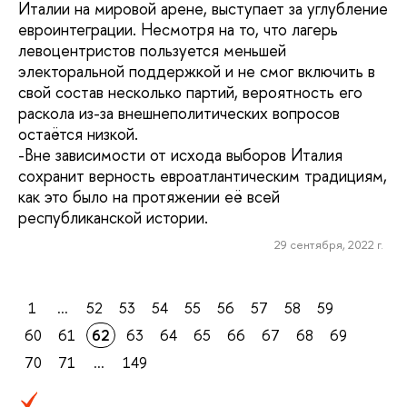
Италии на мировой арене, выступает за углубление
евроинтеграции. Несмотря на то, что лагерь
левоцентристов пользуется меньшей
электоральной поддержкой и не смог включить в
свой состав несколько партий, вероятность его
раскола из-за внешнеполитических вопросов
остаётся низкой.
-Вне зависимости от исхода выборов Италия
сохранит верность евроатлантическим традициям,
как это было на протяжении её всей
республиканской истории.
29 сентября, 2022 г.
1
...
52
53
54
55
56
57
58
59
60
61
62
63
64
65
66
67
68
69
70
71
...
149