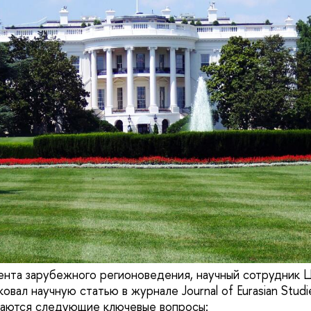
нта зарубежного регионоведения, научный сотрудник
вал научную статью в журнале Journal of Eurasian Studie
ваются следующие ключевые вопросы: