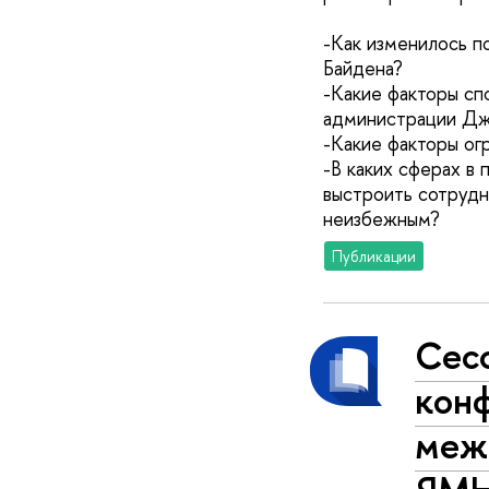
-Как изменилось 
Байдена?
-Какие факторы с
администрации Дж
-Какие факторы о
-В каких сферах в
выстроить сотрудн
неизбежным?
Публикации
Сес
кон
меж