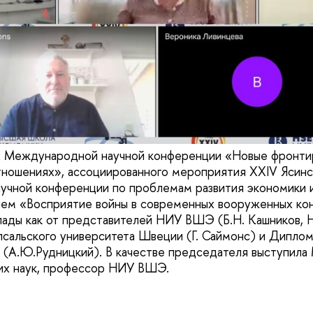
ах Международной научной конференции «Новые фронти
ношениях», ассоциированного мероприятия XXIV Ясинс
учной конференции по проблемам развития экономики 
ием «Восприятие войны в современных вооруженных кон
ады как от представителей НИУ ВШЭ (Б.Н. Кашников, Н.
ппсальского университета Швеции (Г. Саймонс) и Дипло
А.Ю.Рудницкий). В качестве председателя выступила М
их наук, профессор НИУ ВШЭ.