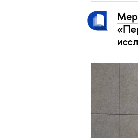
Мер
«Пе
иссл