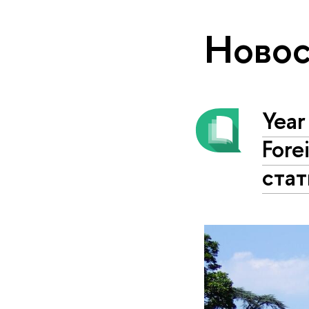
Новос
Year
Fore
ста