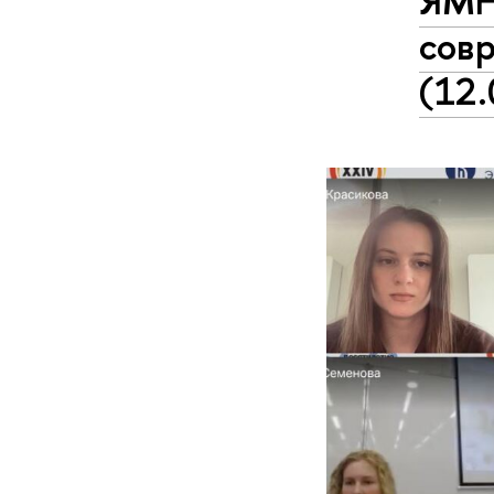
ЯМН
сов
(12