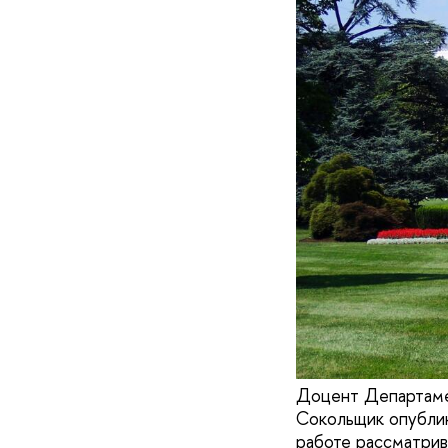
Доцент Департаме
Сокольщик опублико
работе рассматри