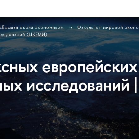
 «Высшая школа экономики»
Факультет мировой экон
следований (ЦКЕМИ)
сных европейских
ых исследований |