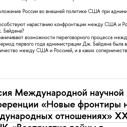
положение России во внешней политике США при админ
пособствуют нарастанию конфронтации между США и Ро
. Байдена?
граничивают возможности переговорного процесса меж
 период первого года администрации Дж. Байдена была
ичество между США и Россией, и в каких соперничеств
сия Международной научной
ференции «Новые фронтиры н
дународных отношениях» XX