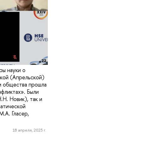
ры науки о
кой (Апрельской)
и общества прошла
фликтах». Были
Н. Новик), так и
матической
.А. Гласер,
18 апреля, 2023 г.