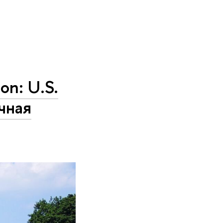
on: U.S.
учная