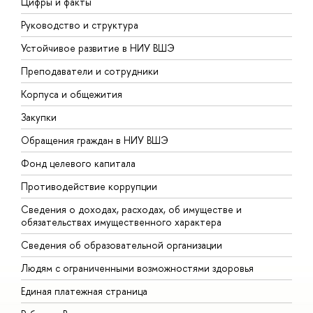
Цифры и факты
Л
Руководство и структура
Д
Устойчивое развитие в НИУ ВШЭ
О
Преподаватели и сотрудники
П
Корпуса и общежития
В
Закупки
П
Обращения граждан в НИУ ВШЭ
А
Фонд целевого капитала
Д
Противодействие коррупции
Ц
Сведения о доходах, расходах, об имуществе и
Б
обязательствах имущественного характера
О
Сведения об образовательной организации
О
Людям с ограниченными возможностями здоровья
Единая платежная страница