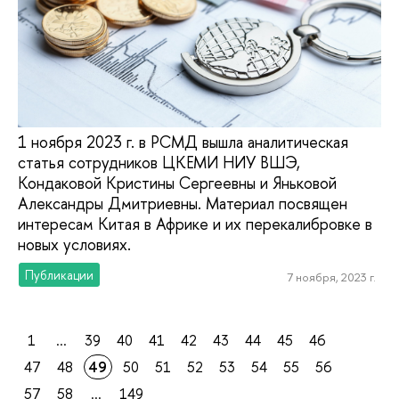
1 ноября 2023 г. в РСМД вышла аналитическая
статья сотрудников ЦКЕМИ НИУ ВШЭ,
Кондаковой Кристины Сергеевны и Яньковой
Александры Дмитриевны. Материал посвящен
интересам Китая в Африке и их перекалибровке в
новых условиях.
Публикации
7 ноября, 2023 г.
1
...
39
40
41
42
43
44
45
46
47
48
49
50
51
52
53
54
55
56
57
58
...
149