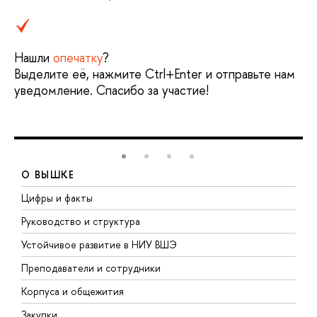
Нашли
опечатку
?
Выделите её, нажмите Ctrl+Enter и отправьте нам
уведомление. Спасибо за участие!
О ВЫШКЕ
Цифры и факты
Л
Руководство и структура
Д
Устойчивое развитие в НИУ ВШЭ
О
Преподаватели и сотрудники
П
Корпуса и общежития
В
Закупки
П