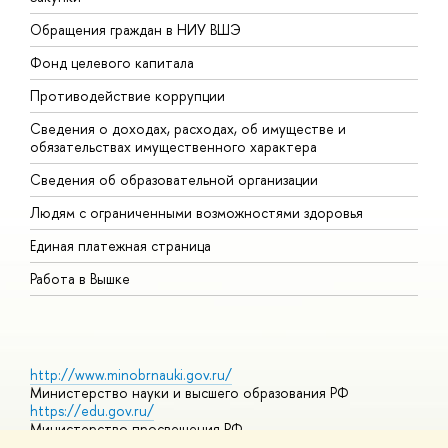
Обращения граждан в НИУ ВШЭ
А
Фонд целевого капитала
Д
Противодействие коррупции
Ц
Сведения о доходах, расходах, об имуществе и
Б
обязательствах имущественного характера
О
Сведения об образовательной организации
О
Людям с ограниченными возможностями здоровья
Единая платежная страница
Работа в Вышке
http://www.minobrnauki.gov.ru/
Министерство науки и высшего образования РФ
https://edu.gov.ru/
Министерство просвещения РФ
https://elearning.hse.ru/mooc