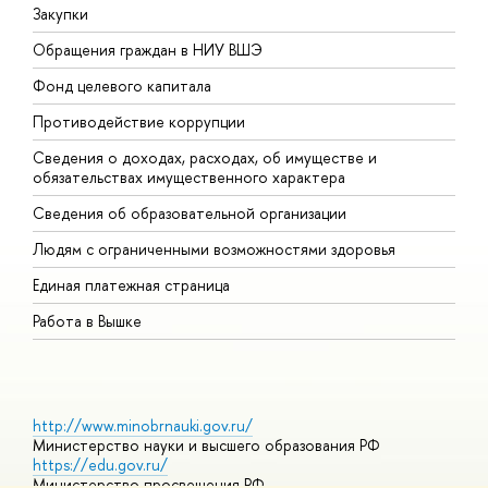
Закупки
П
Обращения граждан в НИУ ВШЭ
А
Фонд целевого капитала
Д
Противодействие коррупции
Ц
Сведения о доходах, расходах, об имуществе и
Б
обязательствах имущественного характера
О
Сведения об образовательной организации
О
Людям с ограниченными возможностями здоровья
Единая платежная страница
Работа в Вышке
http://www.minobrnauki.gov.ru/
Министерство науки и высшего образования РФ
https://edu.gov.ru/
Министерство просвещения РФ