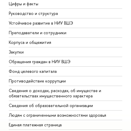
Цифры и факты
Л
Руководство и структура
Д
Устойчивое развитие в НИУ ВШЭ
О
Преподаватели и сотрудники
П
Корпуса и общежития
В
Закупки
П
Обращения граждан в НИУ ВШЭ
А
Фонд целевого капитала
Д
Противодействие коррупции
Ц
Сведения о доходах, расходах, об имуществе и
Б
обязательствах имущественного характера
О
Сведения об образовательной организации
О
Людям с ограниченными возможностями здоровья
Единая платежная страница