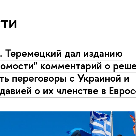
ти
. Теремецкий дал изданию
домости" комментарий о реш
ть переговоры с Украиной и
авией о их членстве в Евро