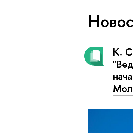
Новос
К. С
"Ве
нача
Молд