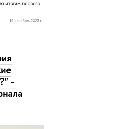
по итогам первого
18 декабря, 2023 г.
рия
кие
?" -
рнала