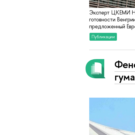
Эксперт ЦКЕМИ НИ
готовности Венгри
предложенный Евро
Публикации
Фено
гум