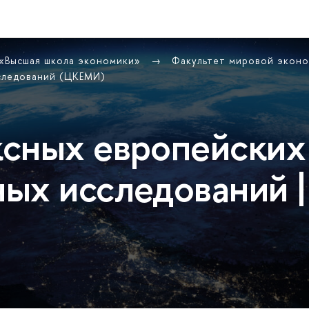
 «Высшая школа экономики»
Факультет мировой экон
следований (ЦКЕМИ)
сных европейских
ых исследований |