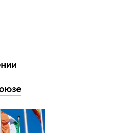
ении
союзе