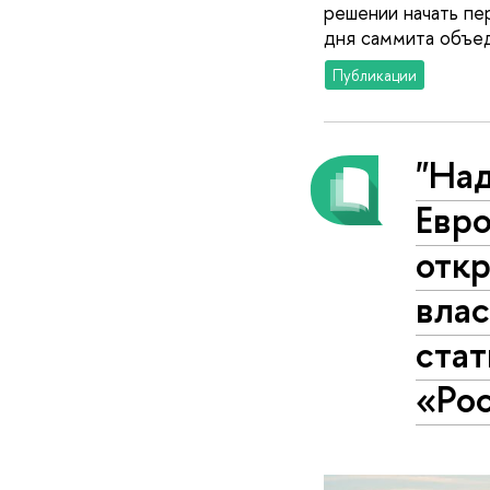
решении начать пе
дня саммита объе
Публикации
"На
Евро
отк
влас
стат
«Рос