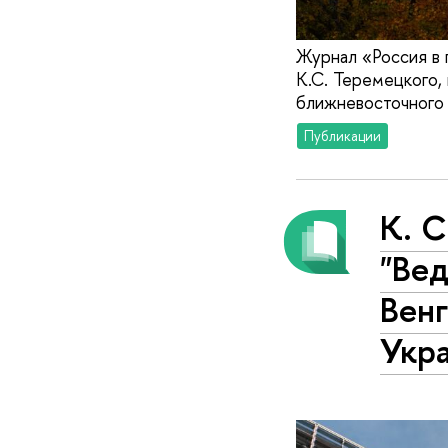
Журнал «Россия в
К.С. Теремецкого,
ближневосточного
Публикации
К. С
"Вед
Венг
Укр