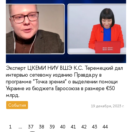
Эксперт ЦКЕМИ НИУ ВШЭ К.С. Теремецкий дал
интервью сетевому изданию Правда.ру в
программе "Точка зрения" о выделении помощи
Украине из бюджета Евросоюза в размере €50
млрд.
События
19 декабря, 2023 г.
1
...
37
38
39
40
41
42
43
44