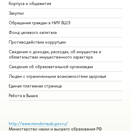
Корпуса и общежития
В
Закупки
П
Обращения граждан в НИУ ВШЭ
А
Фонд целевого капитала
Д
Противодействие коррупции
Ц
Сведения о доходах, расходах, об имуществе и
Б
обязательствах имущественного характера
О
Сведения об образовательной организации
О
Людям с ограниченными возможностями здоровья
Единая платежная страница
Работа в Вышке
http://www.minobrnauki.gov.ru/
Министерство науки и высшего образования РФ