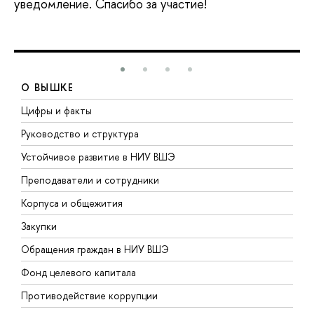
уведомление. Спасибо за участие!
О ВЫШКЕ
Цифры и факты
Л
Руководство и структура
Д
Устойчивое развитие в НИУ ВШЭ
О
Преподаватели и сотрудники
П
Корпуса и общежития
В
Закупки
П
Обращения граждан в НИУ ВШЭ
А
Фонд целевого капитала
Д
Противодействие коррупции
Ц