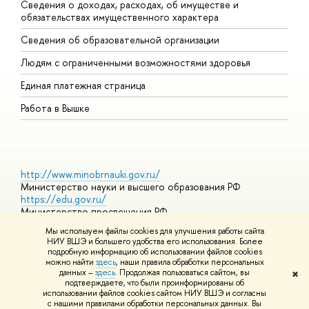
Сведения о доходах, расходах, об имуществе и
Б
обязательствах имущественного характера
О
Сведения об образовательной организации
О
Людям с ограниченными возможностями здоровья
Единая платежная страница
Работа в Вышке
http://www.minobrnauki.gov.ru/
Министерство науки и высшего образования РФ
https://edu.gov.ru/
Министерство просвещения РФ
https://elearning.hse.ru/mooc
Мы используем файлы cookies для улучшения работы сайта
Массовые открытые онлайн-курсы
НИУ ВШЭ и большего удобства его использования. Более
подробную информацию об использовании файлов cookies
можно найти
здесь
, наши правила обработки персональных
данных –
здесь
. Продолжая пользоваться сайтом, вы
✖
© НИУ ВШЭ 1993–2026
Адреса и контакты
Условия
подтверждаете, что были проинформированы об
использования материалов
Политика конфиденциальности
Карта
использовании файлов cookies сайтом НИУ ВШЭ и согласны
сайта
с нашими правилами обработки персональных данных. Вы