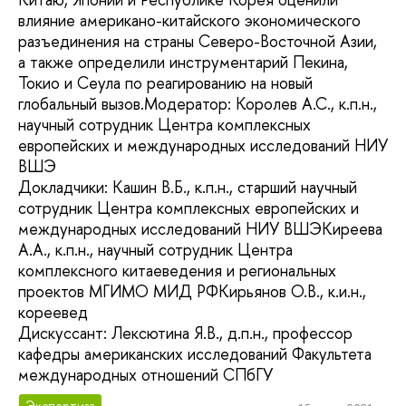
влияние американо-китайского экономического
разъединения на страны Северо-Восточной Азии,
а также определили инструментарий Пекина,
Токио и Сеула по реагированию на новый
глобальный вызов.Модератор: Королев А.С., к.п.н.,
научный сотрудник Центра комплексных
европейских и международных исследований НИУ
ВШЭ
Докладчики: Кашин В.Б., к.п.н., старший научный
сотрудник Центра комплексных европейских и
международных исследований НИУ ВШЭКиреева
А.А., к.п.н., научный сотрудник Центра
комплексного китаеведения и региональных
проектов МГИМО МИД РФКирьянов О.В., к.и.н.,
кореевед
Дискуссант: Лексютина Я.В., д.п.н., профессор
кафедры американских исследований Факультета
международных отношений СПбГУ
Экспертиза