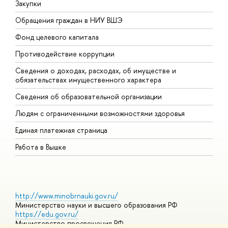
Закупки
П
Обращения граждан в НИУ ВШЭ
А
Фонд целевого капитала
Д
Противодействие коррупции
Ц
Сведения о доходах, расходах, об имуществе и
Б
обязательствах имущественного характера
О
Сведения об образовательной организации
О
Людям с ограниченными возможностями здоровья
Единая платежная страница
Работа в Вышке
http://www.minobrnauki.gov.ru/
Министерство науки и высшего образования РФ
https://edu.gov.ru/
Министерство просвещения РФ