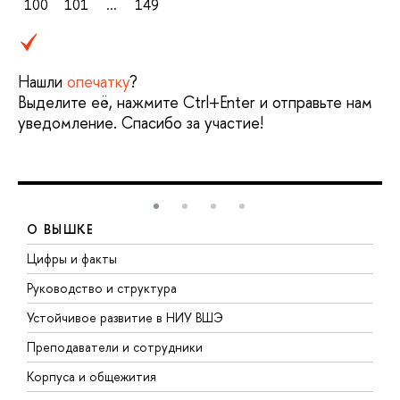
100
101
...
149
Нашли
опечатку
?
Выделите её, нажмите Ctrl+Enter и отправьте нам
уведомление. Спасибо за участие!
О ВЫШКЕ
Цифры и факты
Л
Руководство и структура
Д
Устойчивое развитие в НИУ ВШЭ
О
Преподаватели и сотрудники
П
Корпуса и общежития
В