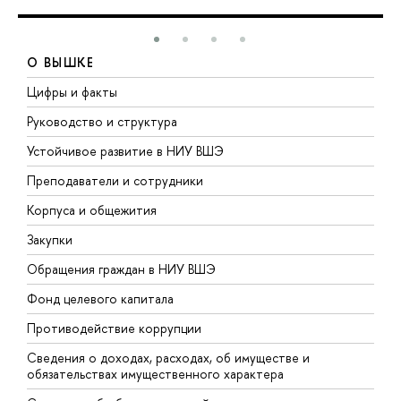
О ВЫШКЕ
Цифры и факты
Л
Руководство и структура
Д
Устойчивое развитие в НИУ ВШЭ
О
Преподаватели и сотрудники
П
Корпуса и общежития
В
Закупки
П
Обращения граждан в НИУ ВШЭ
А
Фонд целевого капитала
Д
Противодействие коррупции
Ц
Сведения о доходах, расходах, об имуществе и
Б
обязательствах имущественного характера
О