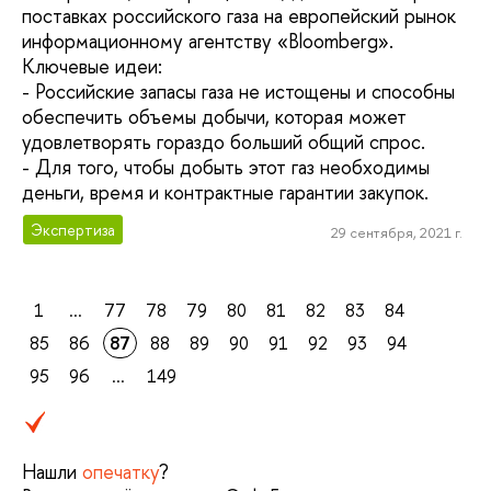
поставках российского газа на европейский рынок
информационному агентству «Bloomberg».
Ключевые идеи:
- Российские запасы газа не истощены и способны
обеспечить объемы добычи, которая может
удовлетворять гораздо больший общий спрос.
- Для того, чтобы добыть этот газ необходимы
деньги, время и контрактные гарантии закупок.
Экспертиза
29 сентября, 2021 г.
1
...
77
78
79
80
81
82
83
84
85
86
87
88
89
90
91
92
93
94
95
96
...
149
Нашли
опечатку
?