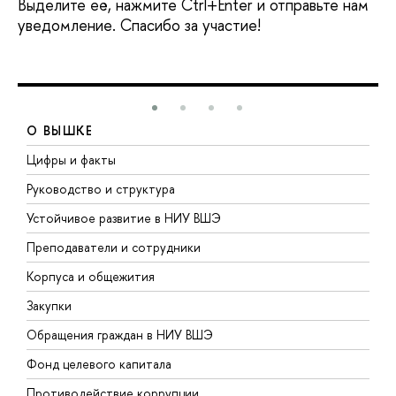
Выделите её, нажмите Ctrl+Enter и отправьте нам
уведомление. Спасибо за участие!
О ВЫШКЕ
Цифры и факты
Л
Руководство и структура
Д
Устойчивое развитие в НИУ ВШЭ
О
Преподаватели и сотрудники
П
Корпуса и общежития
В
Закупки
П
Обращения граждан в НИУ ВШЭ
А
Фонд целевого капитала
Д
Противодействие коррупции
Ц