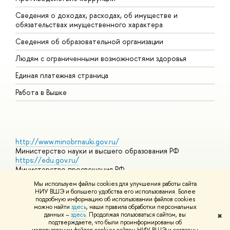
Сведения о доходах, расходах, об имуществе и
Б
обязательствах имущественного характера
О
Сведения об образовательной организации
О
Людям с ограниченными возможностями здоровья
Единая платежная страница
Работа в Вышке
http://www.minobrnauki.gov.ru/
Министерство науки и высшего образования РФ
https://edu.gov.ru/
Министерство просвещения РФ
https://elearning.hse.ru/mooc
Мы используем файлы cookies для улучшения работы сайта
Массовые открытые онлайн-курсы
НИУ ВШЭ и большего удобства его использования. Более
подробную информацию об использовании файлов cookies
можно найти
здесь
, наши правила обработки персональных
данных –
здесь
. Продолжая пользоваться сайтом, вы
✖
© НИУ ВШЭ 1993–2026
Адреса и контакты
Условия
подтверждаете, что были проинформированы об
использования материалов
Политика конфиденциальности
Карта