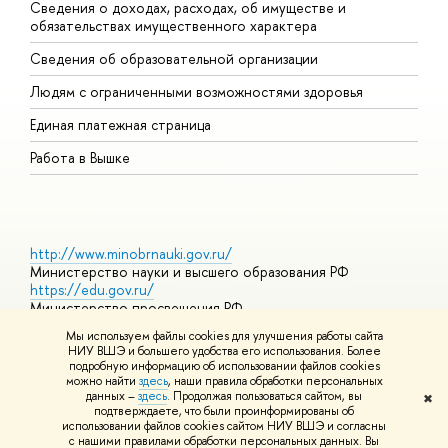
Сведения о доходах, расходах, об имуществе и
Б
обязательствах имущественного характера
О
Сведения об образовательной организации
О
Людям с ограниченными возможностями здоровья
Единая платежная страница
Работа в Вышке
http://www.minobrnauki.gov.ru/
Министерство науки и высшего образования РФ
https://edu.gov.ru/
Министерство просвещения РФ
https://elearning.hse.ru/mooc
Мы используем файлы cookies для улучшения работы сайта
Массовые открытые онлайн-курсы
НИУ ВШЭ и большего удобства его использования. Более
подробную информацию об использовании файлов cookies
можно найти
здесь
, наши правила обработки персональных
данных –
здесь
. Продолжая пользоваться сайтом, вы
✖
© НИУ ВШЭ 1993–2026
Адреса и контакты
Условия
подтверждаете, что были проинформированы об
использования материалов
Политика конфиденциальности
Карта
использовании файлов cookies сайтом НИУ ВШЭ и согласны
сайта
с нашими правилами обработки персональных данных. Вы