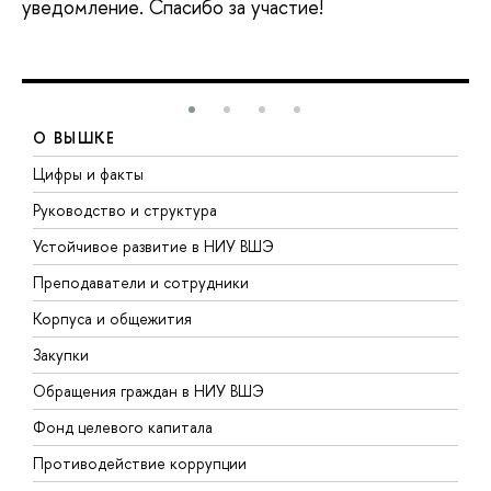
уведомление. Спасибо за участие!
О ВЫШКЕ
Цифры и факты
Л
Руководство и структура
Д
Устойчивое развитие в НИУ ВШЭ
О
Преподаватели и сотрудники
П
Корпуса и общежития
В
Закупки
П
Обращения граждан в НИУ ВШЭ
А
Фонд целевого капитала
Д
Противодействие коррупции
Ц