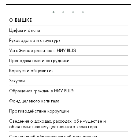
О ВЫШКЕ
Цифры и факты
Л
Руководство и структура
Д
Устойчивое развитие в НИУ ВШЭ
О
Преподаватели и сотрудники
П
Корпуса и общежития
В
Закупки
П
Обращения граждан в НИУ ВШЭ
А
Фонд целевого капитала
Д
Противодействие коррупции
Ц
Сведения о доходах, расходах, об имуществе и
Б
обязательствах имущественного характера
О
Сведения об образовательной организации