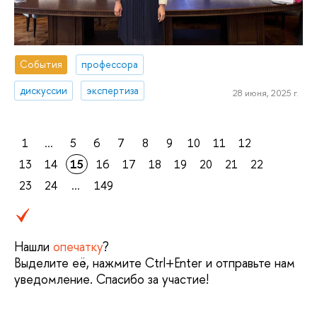
События
профессора
дискуссии
экспертиза
28 июня, 2025 г.
1
...
5
6
7
8
9
10
11
12
13
14
15
16
17
18
19
20
21
22
23
24
...
149
Нашли
опечатку
?
Выделите её, нажмите Ctrl+Enter и отправьте нам
уведомление. Спасибо за участие!