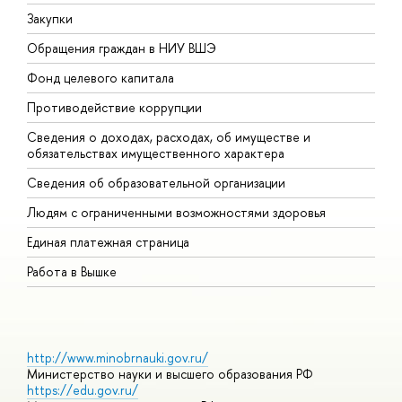
Закупки
П
Обращения граждан в НИУ ВШЭ
А
Фонд целевого капитала
Д
Противодействие коррупции
Ц
Сведения о доходах, расходах, об имуществе и
Б
обязательствах имущественного характера
О
Сведения об образовательной организации
О
Людям с ограниченными возможностями здоровья
Единая платежная страница
Работа в Вышке
http://www.minobrnauki.gov.ru/
Министерство науки и высшего образования РФ
https://edu.gov.ru/