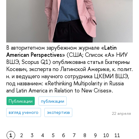
В авторитетном зарубежном журнале «
Latin
American Perspectives
» (США; Список «А» НИУ
ВШЭ, Scopus Q1) опубликована статья Екатерины
Косевич, эксперта по Латинской Америке, к. полит.
н. и ведущего научного сотрудника ЦКЕМИ ВШЭ,
под названием: «Rethinking Multipolarity in Russia
and Latin America in Relation to New Crises».
Публикации
публикации
взгляд ученого
экспертиза
22 апреля
1
2
3
4
5
6
7
8
9
10
11