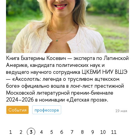
Книга Екатерины Косевич — эксперта по Латинской
Америке, кандидата политических наук и
ведущего научного сотрудника ЦКЕМИ НИУ ВШЭ
— «Аксолотль: легенда о трусливом ацтекском
боге» официально вошла в лонг-лист престижной
Московской литературной премии-биеннале
2024–2026 в номинации «Детская проза».
События
профессора
19 мая
1
2
3
4
5
6
7
8
9
10
11