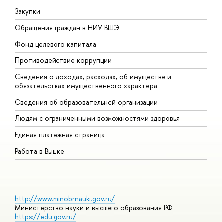
Закупки
П
Обращения граждан в НИУ ВШЭ
А
Фонд целевого капитала
Д
Противодействие коррупции
Ц
Сведения о доходах, расходах, об имуществе и
Б
обязательствах имущественного характера
О
Сведения об образовательной организации
О
Людям с ограниченными возможностями здоровья
Единая платежная страница
Работа в Вышке
http://www.minobrnauki.gov.ru/
Министерство науки и высшего образования РФ
https://edu.gov.ru/