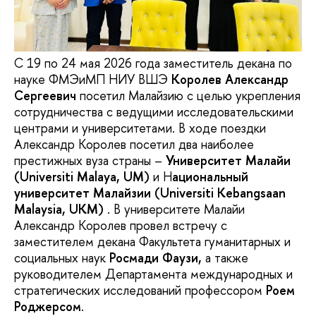
С 19 по 24 мая 2026 года заместитель декана по
науке ФМЭиМП НИУ ВШЭ
Королев Александр
Сергеевич
посетил Малайзию с целью укрепления
сотрудничества с ведущими исследовательскими
центрами и университетами. В ходе поездки
Александр Королев посетил два наиболее
престижных вуза страны –
Университет Малайи
(Universiti Malaya, UM)
и Н
ациональный
университет Малайзии (Universiti Kebangsaan
Malaysia, UKM)
. В университете Малайи
Александр Королев провел встречу с
заместителем декана Факультета гуманитарных и
социальных наук
Росмади Фаузи,
а также
руководителем Департамента международных и
стратегических исследований профессором
Роем
Роджерсом
.