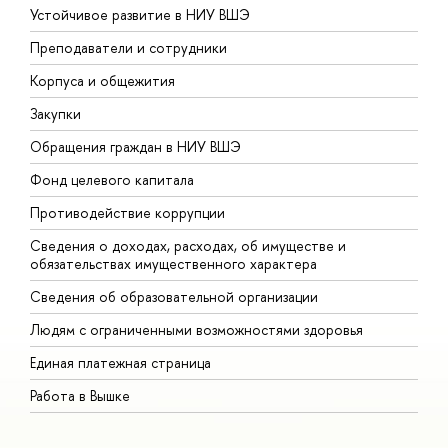
Устойчивое развитие в НИУ ВШЭ
О
Преподаватели и сотрудники
П
Корпуса и общежития
В
Закупки
П
Обращения граждан в НИУ ВШЭ
А
Фонд целевого капитала
Д
Противодействие коррупции
Ц
Сведения о доходах, расходах, об имуществе и
Б
обязательствах имущественного характера
О
Сведения об образовательной организации
О
Людям с ограниченными возможностями здоровья
Единая платежная страница
Работа в Вышке