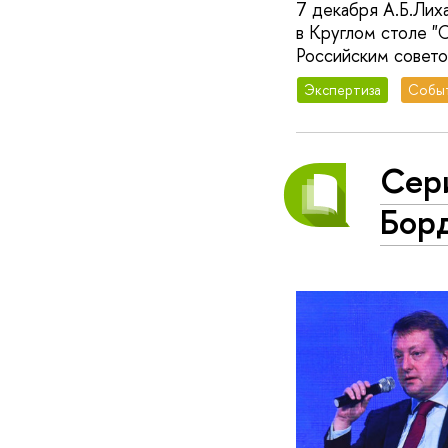
7 декабря А.Б.Лиха
в Круглом столе "С
Российским совет
Экспертиза
Собы
Сери
Борд