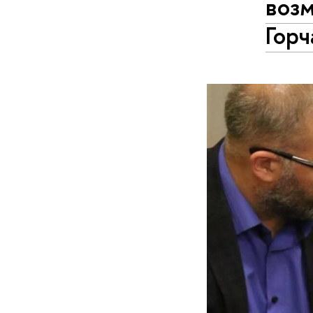
воз
Горч