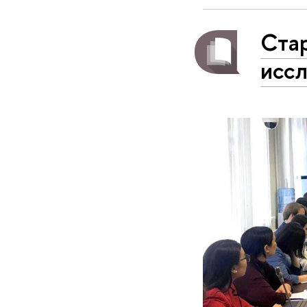
Стар
исс