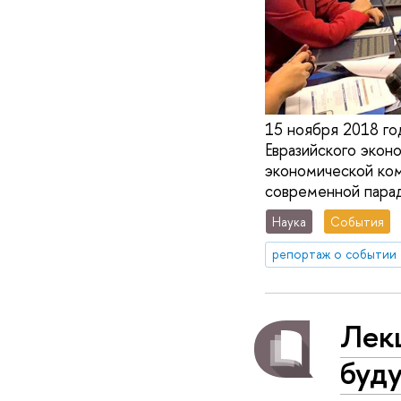
15 ноября 2018 го
Евразийского экон
экономической ком
современной парад
Наука
События
репортаж о событии
Лек
буду