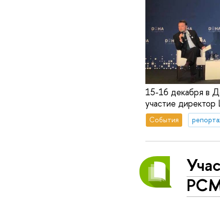
15-16 декабря в Д
участие директор
События
репорта
Учас
РСМ