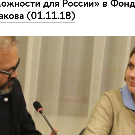
можности для России» в Фон
акова (01.11.18)