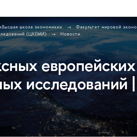
 «Высшая школа экономики»
Факультет мировой экон
сследований (ЦКЕМИ)
Новости
сных европейских
ых исследований |