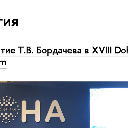
тия
тие Т.В. Бордачева в XVIII Do
um