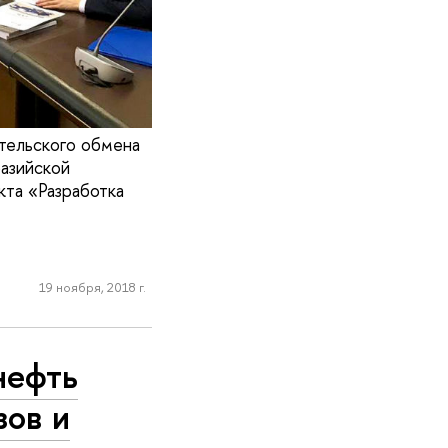
тельского обмена
азийской
кта «Разработка
19 ноября, 2018 г.
нефть
зов и