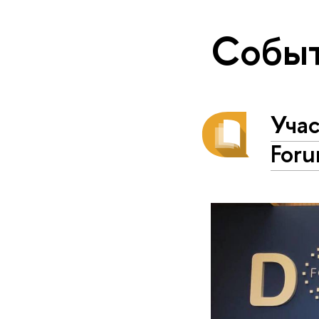
Собы
Учас
For