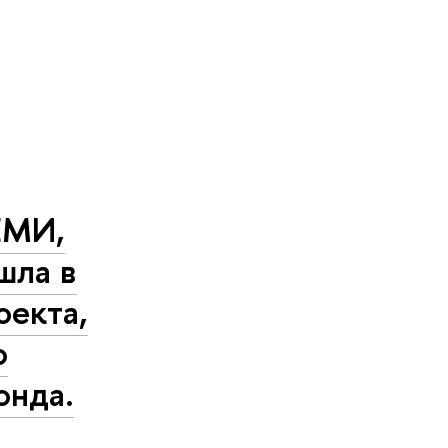
ЕМИ,
шла в
оекта,
о
онда.