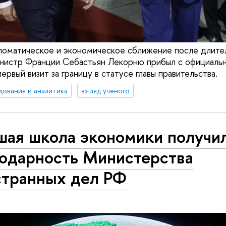
ломатическое и экономическое сближение после длите
нистр Франции Себастьян Лекорню прибыл с официальн
ервый визит за границу в статусе главы правительства.
дования и аналитика
взгляд ученого
шая школа экономики получи
годарность Министерства
странных дел РФ