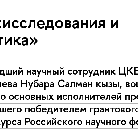
«исследования и
тика»
дший научный сотрудник ЦК
иева Нубара Салман кызы, во
о основных исполнителей пр
шего победителем грантовог
урса Российского научного ф