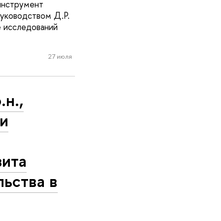
инструмент
руководством Д.Р.
 исследований
27 июля
н.,
 и
зита
льства в