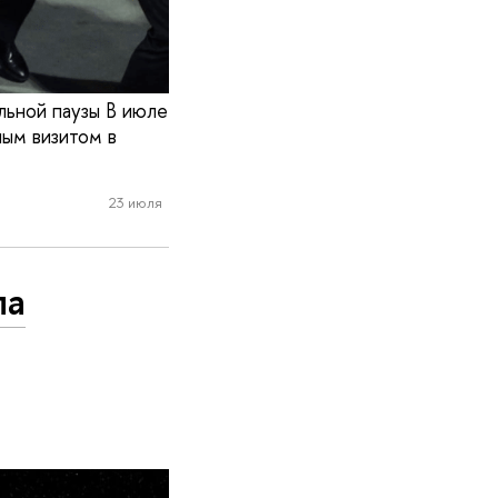
льной паузы В июле
ым визитом в
23 июля
ла