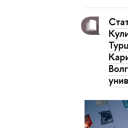
Стат
Кули
Тур
Кари
Волг
унив