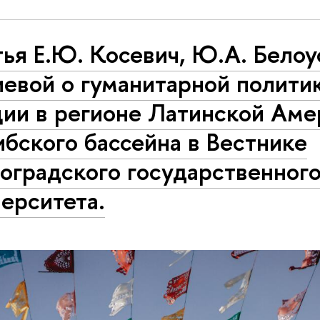
ья Е.Ю. Косевич, Ю.А. Белоу
евой о гуманитарной полити
ции в регионе Латинской Аме
бского бассейна в Вестнике
оградского государственног
ерситета.