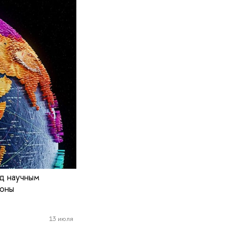
од научным
роны
13 июля