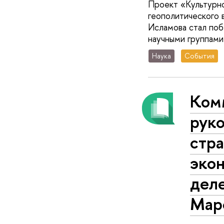
Проект «Культурно
геополитического 
Исламова стал по
научными группами
Наука
События
Комм
рук
стра
эко
деле
Мар