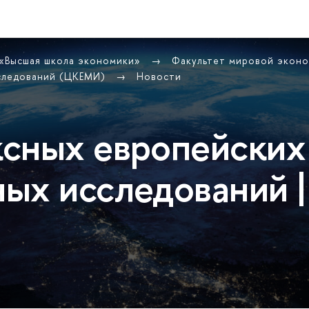
 «Высшая школа экономики»
Факультет мировой экон
сследований (ЦКЕМИ)
Новости
сных европейских
ых исследований |