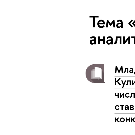
Тема 
анали
Мла
Кул
числ
став
конк