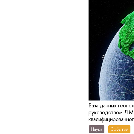
База данных геопо
руководством Л.М.
квалифицированного
Наука
События