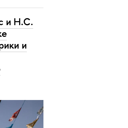
с и Н.С.
ке
рики и
о