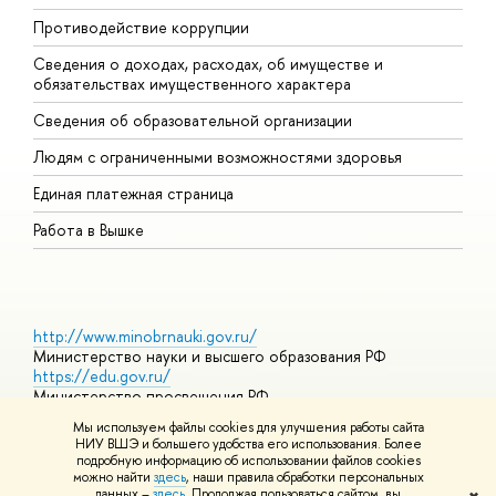
Противодействие коррупции
Ц
Сведения о доходах, расходах, об имуществе и
Б
обязательствах имущественного характера
О
Сведения об образовательной организации
О
Людям с ограниченными возможностями здоровья
Единая платежная страница
Работа в Вышке
http://www.minobrnauki.gov.ru/
Министерство науки и высшего образования РФ
https://edu.gov.ru/
Министерство просвещения РФ
https://elearning.hse.ru/mooc
Мы используем файлы cookies для улучшения работы сайта
Массовые открытые онлайн-курсы
НИУ ВШЭ и большего удобства его использования. Более
подробную информацию об использовании файлов cookies
можно найти
здесь
, наши правила обработки персональных
данных –
здесь
. Продолжая пользоваться сайтом, вы