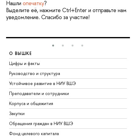
Нашли
опечатку
?
Выделите её, нажмите Ctrl+Enter и отправьте нам
уведомление. Спасибо за участие!
О ВЫШКЕ
Цифры и факты
Л
Руководство и структура
Д
Устойчивое развитие в НИУ ВШЭ
О
Преподаватели и сотрудники
П
Корпуса и общежития
В
Закупки
П
Обращения граждан в НИУ ВШЭ
А
Фонд целевого капитала
Д