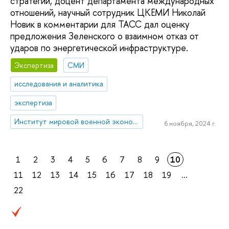
стратегии, доцент департамента международных
отношений, научный сотрудник ЦКЕМИ Николай
Новик в комментарии для ТАСС дал оценку
предложения Зеленского о взаимном отказ от
ударов по энергетической инфраструктуре.
Экспертиза
СМИ
исследования и аналитика
экспертиза
Институт мировой военной экономики и стратегии
6 ноября, 2024 г.
1
2
3
4
5
6
7
8
9
10
11
12
13
14
15
16
17
18
19
...
22