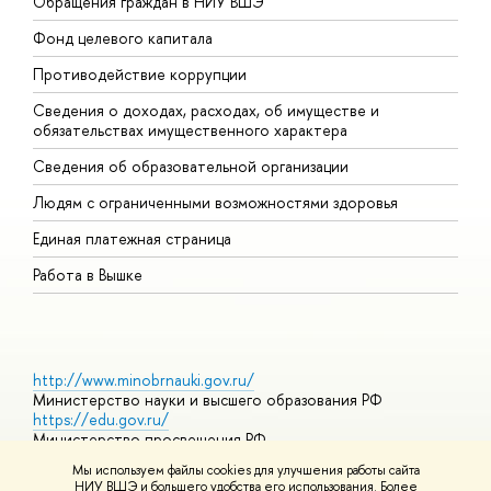
Обращения граждан в НИУ ВШЭ
А
Фонд целевого капитала
Д
Противодействие коррупции
Ц
Сведения о доходах, расходах, об имуществе и
Б
обязательствах имущественного характера
О
Сведения об образовательной организации
О
Людям с ограниченными возможностями здоровья
Единая платежная страница
Работа в Вышке
http://www.minobrnauki.gov.ru/
Министерство науки и высшего образования РФ
https://edu.gov.ru/
Министерство просвещения РФ
https://elearning.hse.ru/mooc
Мы используем файлы cookies для улучшения работы сайта
Массовые открытые онлайн-курсы
НИУ ВШЭ и большего удобства его использования. Более