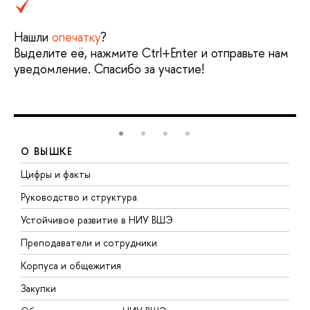
Нашли
опечатку
?
Выделите её, нажмите Ctrl+Enter и отправьте нам
уведомление. Спасибо за участие!
О ВЫШКЕ
Цифры и факты
Л
Руководство и структура
Д
Устойчивое развитие в НИУ ВШЭ
О
Преподаватели и сотрудники
П
Корпуса и общежития
В
Закупки
П