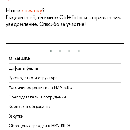
Нашли
опечатку
?
Выделите её, нажмите Ctrl+Enter и отправьте нам
уведомление. Спасибо за участие!
О ВЫШКЕ
Цифры и факты
Л
Руководство и структура
Д
Устойчивое развитие в НИУ ВШЭ
О
Преподаватели и сотрудники
П
Корпуса и общежития
В
Закупки
П
Обращения граждан в НИУ ВШЭ
А