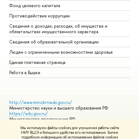
Фонд целевого капитала
Д
Противодействие коррупции
Ц
Сведения о доходах, расходах, об имуществе и
Б
обязательствах имущественного характера
О
Сведения об образовательной организации
О
Людям с ограниченными возможностями здоровья
Единая платежная страница
Работа в Вышке
http://www.minobrnauki.gov.ru/
Министерство науки и высшего образования РФ
https://edu.gov.ru/
Министерство просвещения РФ
https://elearning.hse.ru/mooc
Мы используем файлы cookies для улучшения работы сайта
Массовые открытые онлайн-курсы
НИУ ВШЭ и большего удобства его использования. Более
подробную информацию об использовании файлов cookies