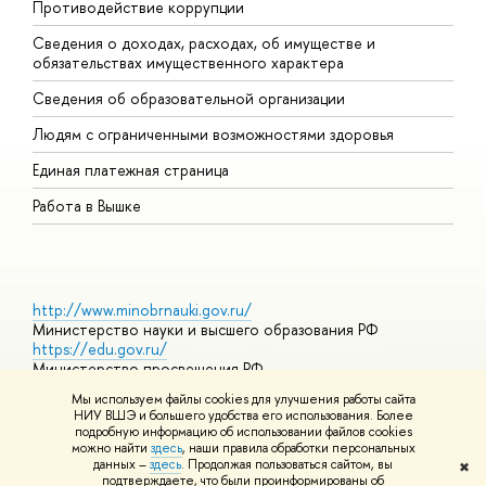
Противодействие коррупции
Ц
Сведения о доходах, расходах, об имуществе и
Б
обязательствах имущественного характера
О
Сведения об образовательной организации
О
Людям с ограниченными возможностями здоровья
Единая платежная страница
Работа в Вышке
http://www.minobrnauki.gov.ru/
Министерство науки и высшего образования РФ
https://edu.gov.ru/
Министерство просвещения РФ
https://elearning.hse.ru/mooc
Мы используем файлы cookies для улучшения работы сайта
Массовые открытые онлайн-курсы
НИУ ВШЭ и большего удобства его использования. Более
подробную информацию об использовании файлов cookies
можно найти
здесь
, наши правила обработки персональных
данных –
здесь
. Продолжая пользоваться сайтом, вы
✖
© НИУ ВШЭ 1993–2026
Адреса и контакты
Условия
подтверждаете, что были проинформированы об