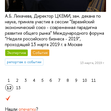
А.Б. Лихачева, Директор ЦКЕМИ, зам. декана по
науке, приняла участие в сессии "Евразийский
экономический союз - современная парадигма
развития общего рынка" Международного форума
"Неделя российского бизнеса - 2019",
проходящей 13 марта 2019 г. в Москве
Экспертиза
События
репортаж о событии
13 марта, 2019 г.
1
2
3
4
5
6
7
8
9
10
11
12
13
Нашли
опечатку
?