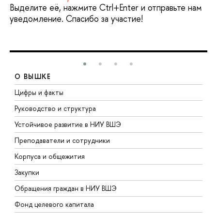
Выделите её, нажмите Ctrl+Enter и отправьте нам
уведомление. Спасибо за участие!
О ВЫШКЕ
Цифры и факты
Л
Руководство и структура
Д
Устойчивое развитие в НИУ ВШЭ
О
Преподаватели и сотрудники
П
Корпуса и общежития
В
Закупки
П
Обращения граждан в НИУ ВШЭ
А
Фонд целевого капитала
Д