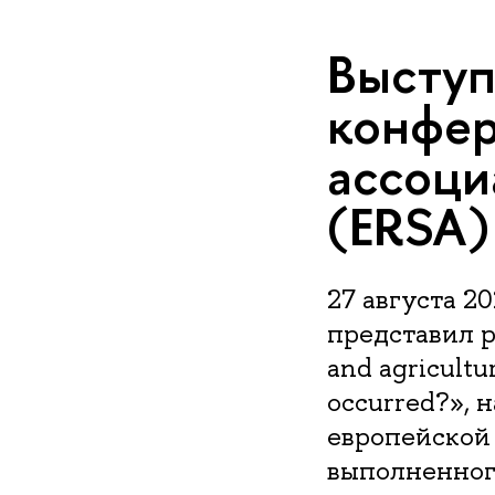
Выступ
конфер
ассоци
(ERSA)
27 августа 2
представил р
and agricultu
occurred?»,
европейской
выполненног