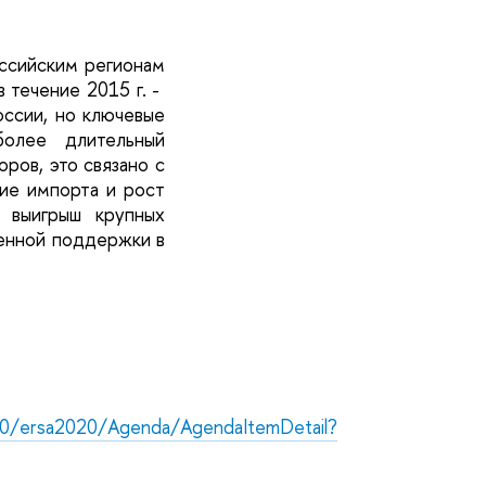
оссийским регионам
 течение 2015 г. -
оссии, но ключевые
более длительный
ров, это связано с
ие импорта и рост
 выигрыш крупных
енной поддержки в
020/ersa2020/Agenda/AgendaItemDetail?