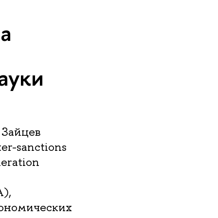
на
ауки
 Зайцев
er-sanctions
leration
),
кономических