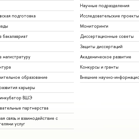
Научные подразделения
вская подготовка
Исследовательские проекты
иады
Мониторинги
в бакалавриат
Диссертационные советы
Защиты диссертаций
в магистратуру
Академическое развитие
нтура
Конкурсы и гранты
ительное образование
Внешние научно-информаци
развития карьеры
-инкубатор ВШЭ
вательные партнерства
ая связь и взаимодействие с
телями услуг