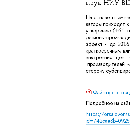
наук НИУ ВШЭ
На основе примене
авторы приходят к 
ускорению (+6.1 п
регионы-произво
эффект - до 2016 
краткосрочным вл
внутренних цен:
производителей м
сторону субсидиро
Файл презентац
Подробнее на сай
https://ersa.even
id=742cae8b-0925