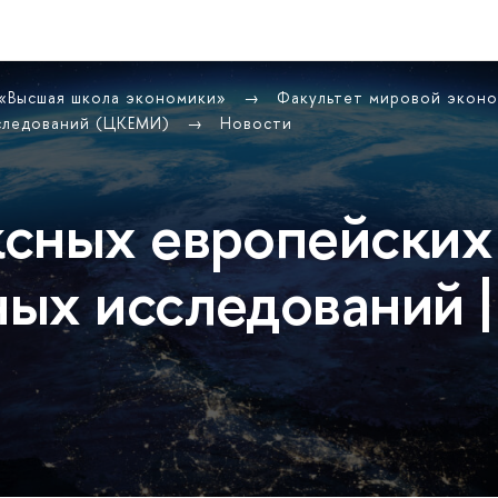
 «Высшая школа экономики»
Факультет мировой экон
сследований (ЦКЕМИ)
Новости
сных европейских
ых исследований |