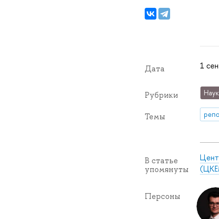
1 сен
Дата
Наук
Рубрики
репо
Темы
Цент
В статье
(ЦКЕ
упомянуты
Персоны