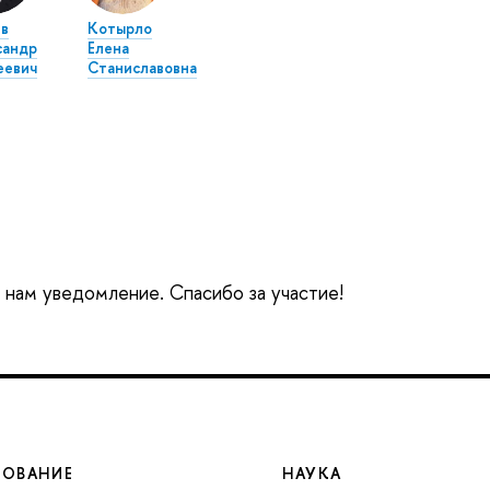
в
Котырло
сандр
Елена
еевич
Станиславовна
е нам уведомление. Спасибо за участие!
ЗОВАНИЕ
НАУКА