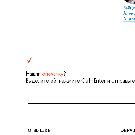
Зайце
Алек
Андр
Нашли
опечатку
?
Выделите её, нажмите Ctrl+Enter и отправьт
О ВЫШКЕ
ОБРА