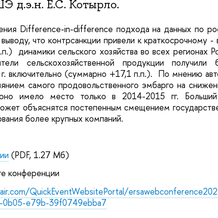
 д.э.н. Е.С. Котырло.
ния Difference-in-difference подхода на данных по р
выводу, что к
онтрсанкции привели к краткосрочному - в
.п.) динамики сельского хозяйства во всех регионах Р
дители сельскохозяйственной продукции получили 
г. включительно (суммарно +17,1 п.п.). По мнению авто
иянием самого продовольственного эмбарго на снижен
 оно имело место только в 2014-2015 гг. Больший
ожет объяснятся постепенным смещением государств
вания более крупных компаний.
ии
(PDF, 1.27 Мб)
те конференции
tsair.com/QuickEventWebsitePortal/ersawebconference2
-0b05-e79b-39f0749ebba7