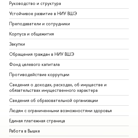
Руководство и структура
Д
Устойчивое развитие в НИУ ВШЭ
О
Преподаватели и сотрудники
П
Корпуса и общежития
В
Закупки
П
Обращения граждан в НИУ ВШЭ
А
Фонд целевого капитала
Д
Противодействие коррупции
Ц
Сведения о доходах, расходах, об имуществе и
Б
обязательствах имущественного характера
О
Сведения об образовательной организации
О
Людям с ограниченными возможностями здоровья
Единая платежная страница
Работа в Вышке