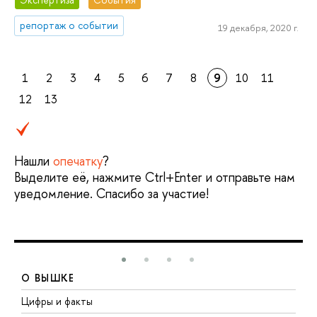
репортаж о событии
19 декабря, 2020 г.
1
2
3
4
5
6
7
8
9
10
11
12
13
Нашли
опечатку
?
Выделите её, нажмите Ctrl+Enter и отправьте нам
уведомление. Спасибо за участие!
О ВЫШКЕ
Цифры и факты
Л