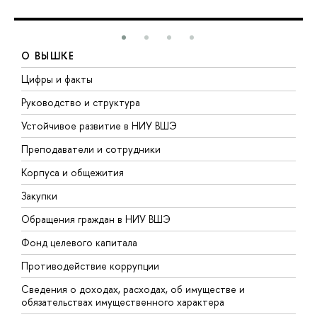
О ВЫШКЕ
Цифры и факты
Л
Руководство и структура
Д
Устойчивое развитие в НИУ ВШЭ
О
Преподаватели и сотрудники
П
Корпуса и общежития
В
Закупки
П
Обращения граждан в НИУ ВШЭ
А
Фонд целевого капитала
Д
Противодействие коррупции
Ц
Сведения о доходах, расходах, об имуществе и
Б
обязательствах имущественного характера
О