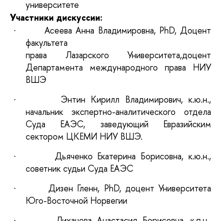
университете
Участники дискуссии:
·
Асеева Анна Владимировна, PhD,
Доцент
факультета
права Лазарского Университета,
доцент
Департамента международного права НИУ
ВШЭ
·
Энтин Кирилл Владимирович, к.ю.н.,
начальник экспертно-аналитического отдела
Суда ЕАЭС, заведующий Евразийским
сектором ЦКЕМИ НИУ ВШЭ.
·
Дьяченко Екатерина Борисовна, к.ю.н.,
советник судьи Суда ЕАЭС
·
Дизен Гленн, PhD, доцент Университета
Юго-Восточной Норвегии
·
Лихачева Анастасия Борисовна, к.п.н.,