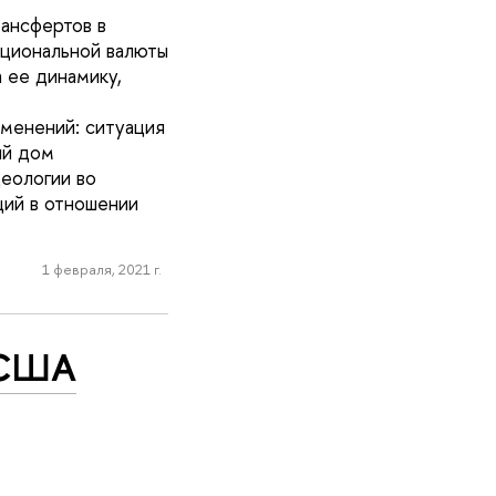
ансфертов в
ациональной валюты
 ее динамику,
зменений: ситуация
ый дом
еологии во
ций в отношении
1 февраля, 2021 г.
 США