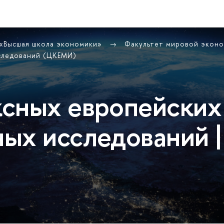
 «Высшая школа экономики»
Факультет мировой экон
следований (ЦКЕМИ)
сных европейских
ых исследований |