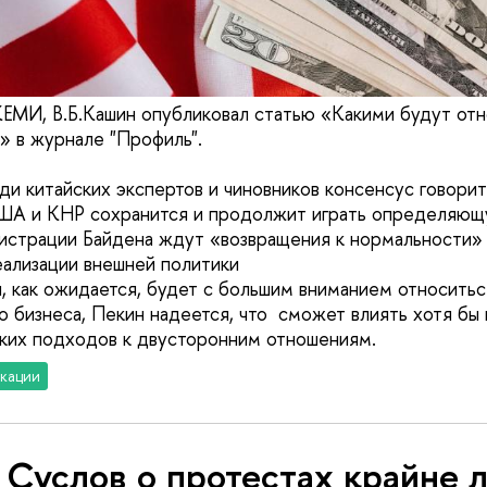
ЕМИ, В.Б.Кашин опубликовал статью «Какими будут от
» в журнале "Профиль".
и китайских экспертов и чиновников консенсус говорит
ША и КНР сохранится и продолжит играть определяющ
нистрации Байдена ждут «возвращения к нормальности» в
ализации внешней политики
н, как ожидается, будет с большим вниманием относитьс
о бизнеса, Пекин надеется, что сможет влиять хотя бы
ких подходов к двусторонним отношениям.
кации
 Суслов о протестах крайне 