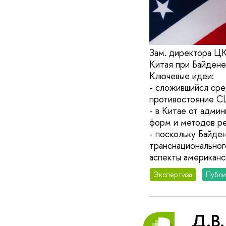
Зам. директора ЦК
Китая при Байдене
Ключевые идеи:
- сложившийся сред
противостояние С
- в Китае от адми
форм и методов ре
- поскольку Байде
транснациональног
аспекты американс
Экспертиза
Публи
Д.В.