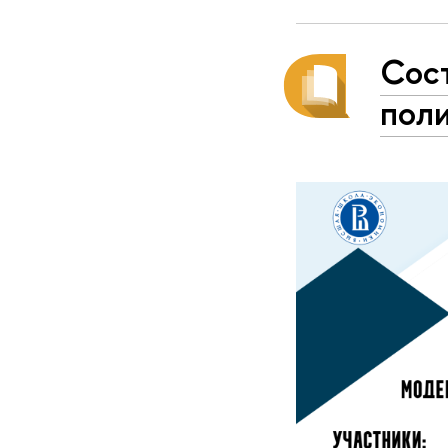
Сос
пол