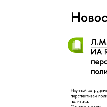
Новос
Л.М
ИА 
пер
пол
Научный сотрудни
перспективам поли
политики.
Основные идеи: