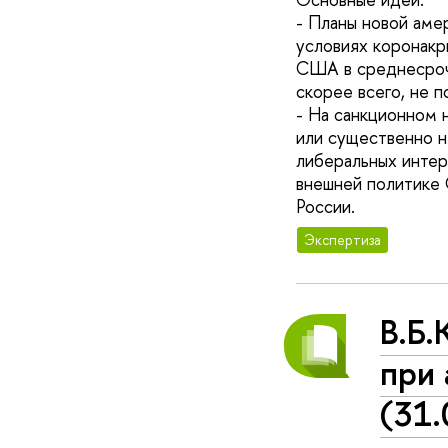
- Планы новой аме
условиях коронакр
США в среднесрочн
скорее всего, не п
- На санкционном 
или существенно н
либеральных интер
внешней политике 
России.
Экспертиза
В.Б
при
(31.