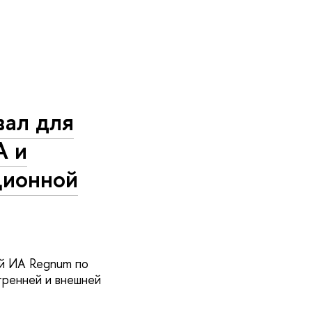
ал для
А и
ционной
й ИА Regnum по
тренней и внешней