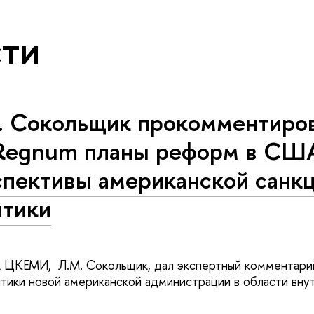
ти
. Сокольщик прокомментиров
Regnum планы реформ в СШ
спективы американской санк
итики
к ЦКЕМИ, Л.М. Сокольщик, дал экспертный комментари
тики новой американской администрации в области вну