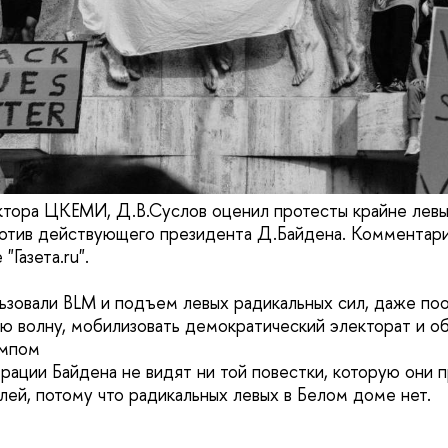
тора ЦКЕМИ, Д.В.Суслов оценил протесты крайне левы
отив действующего президента Д.Байдена. Комментари
"Газета.ru".
ьзовали BLM и подъем левых радикальных сил, даже поо
ю волну, мобилизовать демократический электорат и об
ампом
рации Байдена не видят ни той повестки, которую они п
лей, потому что радикальных левых в Белом доме нет.