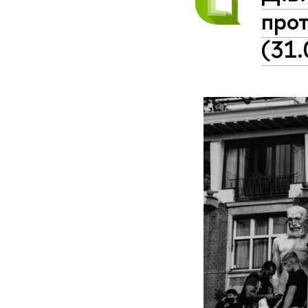
прот
(31.