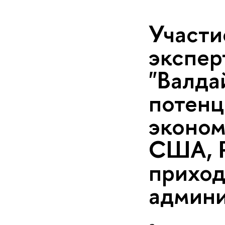
Участи
экспер
"Валда
потенц
эконом
США, Р
приход
админи