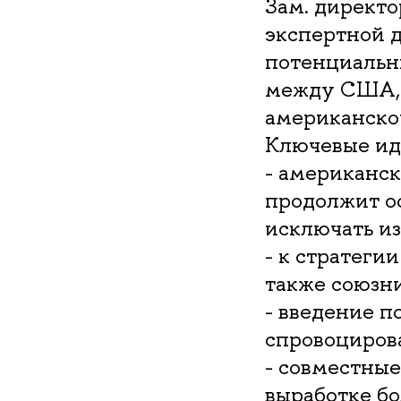
Зам. директо
экспертной 
потенциальн
между США, 
американско
Ключевые иде
- американск
продолжит ос
исключать из
- к стратег
также союзн
- введение 
спровоциров
- совместные
выработке б