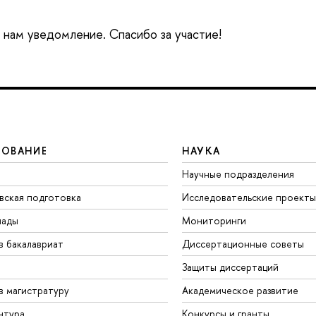
е нам уведомление. Спасибо за участие!
ЗОВАНИЕ
НАУКА
Научные подразделения
вская подготовка
Исследовательские проекты
иады
Мониторинги
в бакалавриат
Диссертационные советы
Защиты диссертаций
в магистратуру
Академическое развитие
нтура
Конкурсы и гранты