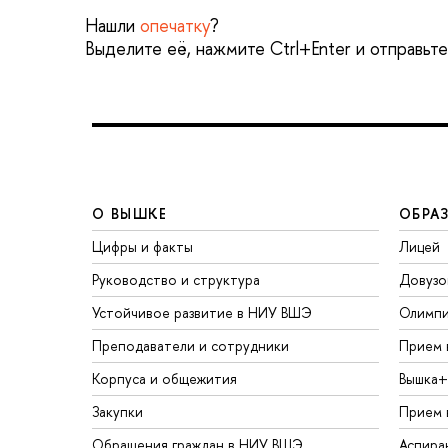
Нашли
опечатку
?
Выделите её, нажмите Ctrl+Enter и отправьт
О ВЫШКЕ
ОБРА
Цифры и факты
Лицей
Руководство и структура
Довузо
Устойчивое развитие в НИУ ВШЭ
Олимп
Преподаватели и сотрудники
Прием 
Корпуса и общежития
Вышка+
Закупки
Прием 
Обращения граждан в НИУ ВШЭ
Аспира