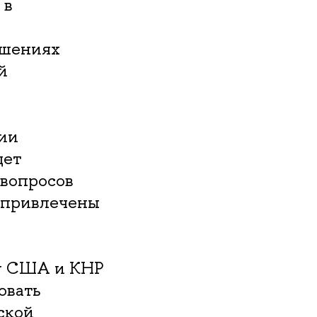
 в
ошениях
й
сии
дет
 вопросов
т привлечены
ду США и КНР
овать
ской