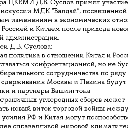
ра ЦКЕМИ Д.В. Суслов принял участие
дискуссии МДК "Валдай", посвященной
ым изменениям в экономических отн
Россией и Китаем после прихода ново
й администрации.
и Д.В. Суслова:
ая политика в отношении Китая и Рос
таваться конфронтационной, но не бу
бирательного сотрудничества по ряду
ии сдерживания Москвы и Пекина буду
ики и партнеры Вашингтона
пограничных углеродных сборов может
ать новый виток торговой войны меж
 усилия РФ и Китая могут поспособств
олее справедливой мировой климатиче