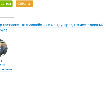
ертиза
События
р комплексных европейских и международных исследований
МИ)
ов
рий
лавович