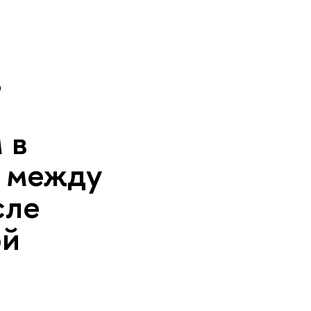
К
 в
 между
сле
ой