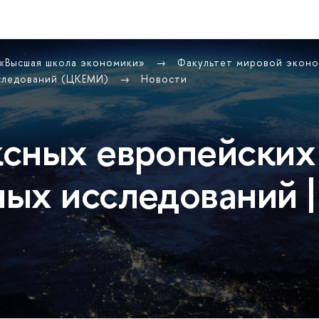
 «Высшая школа экономики»
Факультет мировой экон
сследований (ЦКЕМИ)
Новости
сных европейских
ых исследований |