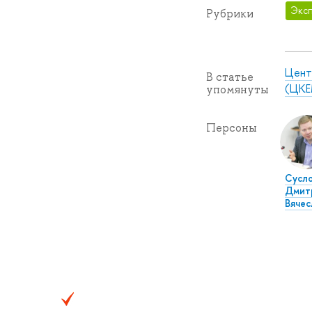
Эксп
Рубрики
Цент
В статье
(ЦКЕ
упомянуты
Персоны
Сусл
Дмит
Вячес