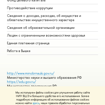
Фонд целевого капитала
Д
Противодействие коррупции
Ц
Сведения о доходах, расходах, об имуществе и
Б
обязательствах имущественного характера
О
Сведения об образовательной организации
О
Людям с ограниченными возможностями здоровья
Единая платежная страница
Работа в Вышке
http://www.minobrnauki.gov.ru/
Министерство науки и высшего образования РФ
https://edu.gov.ru/
Министерство просвещения РФ
https://elearning.hse.ru/mooc
Мы используем файлы cookies для улучшения работы сайта
Массовые открытые онлайн-курсы
НИУ ВШЭ и большего удобства его использования. Более
подробную информацию об использовании файлов cookies
можно найти
здесь
, наши правила обработки персональных