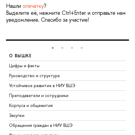
Нашли
опечатку
?
Выделите её, нажмите Ctrl+Enter и отправьте нам
уведомление. Спасибо за участие!
О ВЫШКЕ
Цифры и факты
Л
Руководство и структура
Д
Устойчивое развитие в НИУ ВШЭ
О
Преподаватели и сотрудники
П
Корпуса и общежития
В
Закупки
П
Обращения граждан в НИУ ВШЭ
А