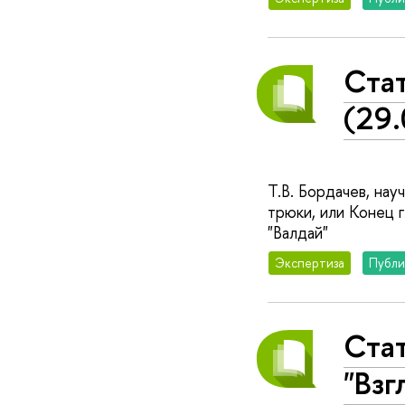
Стат
(29.
Т.В. Бордачев, на
трюки, или Конец 
"Валдай"
Экспертиза
Публи
Стат
"Взг