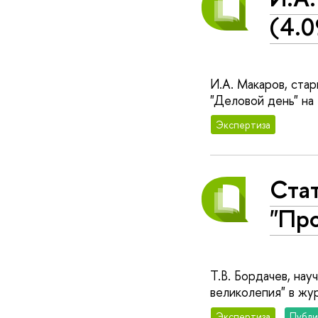
(4.0
И.А. Макаров, ста
"Деловой день" на
Экспертиза
Стат
"Про
Т.В. Бордачев, на
великолепия" в жу
Экспертиза
Публи