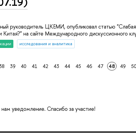
07.19)
учный руководитель ЦКЕМИ, опубликовал статью "Слабая 
 и Китая?" на сайте Международного дискуссионного клу
кации
исследования и аналитика
38
39
40
41
42
43
44
45
46
47
48
49
5
е нам уведомление. Спасибо за участие!