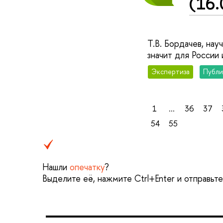
(16.
Т.В. Бордачев, на
значит для России
Экспертиза
Публи
1
...
36
37
54
55
Нашли
опечатку
?
Выделите её, нажмите Ctrl+Enter и отправьт