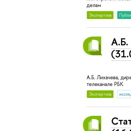
делам
Экспертиза
Публи
А.Б.
(31.
А.Б. Лихачева, ди
телеканале РБК
Экспертиза
иссле
Стат