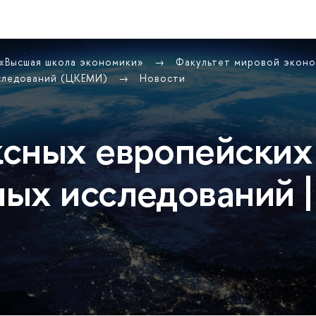
 «Высшая школа экономики»
Факультет мировой экон
сследований (ЦКЕМИ)
Новости
сных европейских
ых исследований |