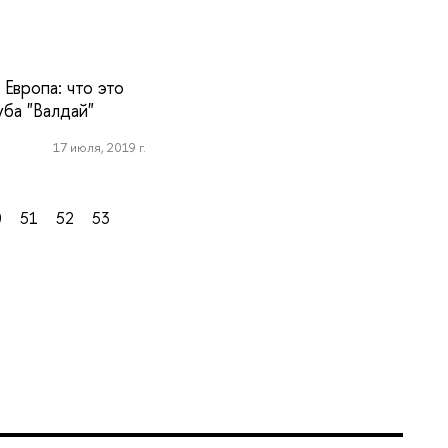
Европа: что это
ба "Валдай"
17 июля, 2019 г.
0
51
52
53