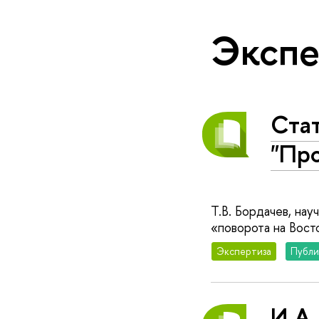
Экспе
Стат
"Про
Т.В. Бордачев, на
«поворота на Восто
Экспертиза
Публи
И.А.