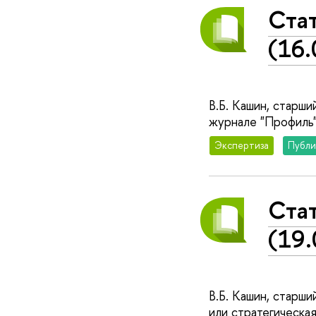
Стат
(16.
В.Б. Кашин, старш
журнале "Профиль
Экспертиза
Публи
Ста
(19.
В.Б. Кашин, старш
или стратегическа