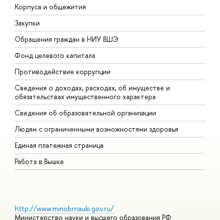
Корпуса и общежития
В
Закупки
П
Обращения граждан в НИУ ВШЭ
А
Фонд целевого капитала
Д
Противодействие коррупции
Ц
Сведения о доходах, расходах, об имуществе и
Б
обязательствах имущественного характера
О
Сведения об образовательной организации
О
Людям с ограниченными возможностями здоровья
Единая платежная страница
Работа в Вышке
http://www.minobrnauki.gov.ru/
Министерство науки и высшего образования РФ