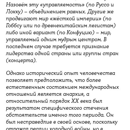
Назовём эту «управляемость» (по Руссо и
Локку) – объединением равных. Другие же
продвигают мир «жёсткой империи» (по
Гоббсу или по древнекитайским легистам)
либо иной вариант (по Конфуцию) – мир,
управляемый одним мудрым центром. В
последнем случае требуется признание
лидерства одной страны или группы стран
(концерта).
Однако исторический опыт человечества
позволяет предположить, что более
естественным состоянием международных
отношений является анархия, а
относительный порядок ХХ века был
результатом специфического стечения
обстоятельств именно того периода. Он
был несправедлив в своей основе, поскольку
отражал реалии холодной войны, но в