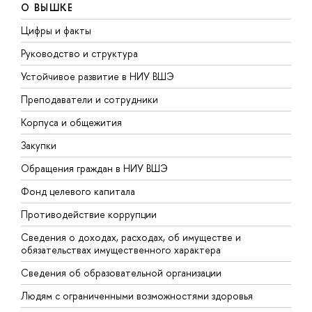
О ВЫШКЕ
Цифры и факты
Л
Руководство и структура
Д
Устойчивое развитие в НИУ ВШЭ
О
Преподаватели и сотрудники
П
Корпуса и общежития
В
Закупки
П
Обращения граждан в НИУ ВШЭ
А
Фонд целевого капитала
Д
Противодействие коррупции
Ц
Сведения о доходах, расходах, об имуществе и
Б
обязательствах имущественного характера
О
Сведения об образовательной организации
О
Людям с ограниченными возможностями здоровья