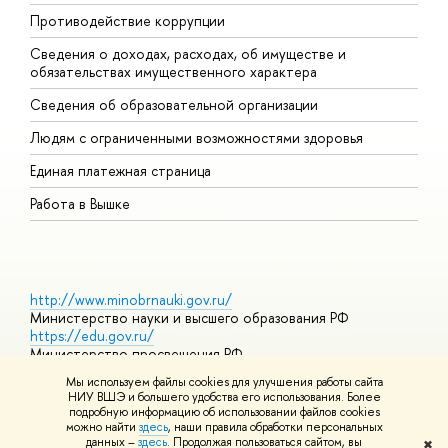
Противодействие коррупции
Ц
Сведения о доходах, расходах, об имуществе и
Б
обязательствах имущественного характера
О
Сведения об образовательной организации
О
Людям с ограниченными возможностями здоровья
Единая платежная страница
Работа в Вышке
http://www.minobrnauki.gov.ru/
Министерство науки и высшего образования РФ
https://edu.gov.ru/
Министерство просвещения РФ
https://elearning.hse.ru/mooc
Мы используем файлы cookies для улучшения работы сайта
Массовые открытые онлайн-курсы
НИУ ВШЭ и большего удобства его использования. Более
подробную информацию об использовании файлов cookies
можно найти
здесь
, наши правила обработки персональных
данных –
здесь
. Продолжая пользоваться сайтом, вы
✖