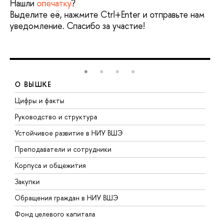
Нашли
опечатку
?
Выделите её, нажмите Ctrl+Enter и отправьте нам
уведомление. Спасибо за участие!
О ВЫШКЕ
Цифры и факты
Л
Руководство и структура
Д
Устойчивое развитие в НИУ ВШЭ
О
Преподаватели и сотрудники
П
Корпуса и общежития
В
Закупки
П
Обращения граждан в НИУ ВШЭ
А
Фонд целевого капитала
Д