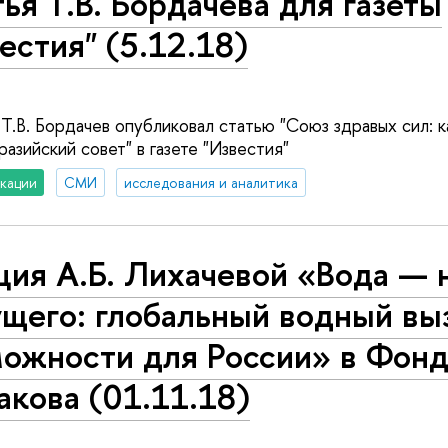
ья Т.В. Бордачева для газеты
естия" (5.12.18)
В. Бордачев опубликовал статью "Союз здравых сил: к
азийский совет" в газете "Известия"
кации
СМИ
исследования и аналитика
ция А.Б. Лихачевой «Вода — 
щего: глобальный водный вы
можности для России» в Фон
акова (01.11.18)