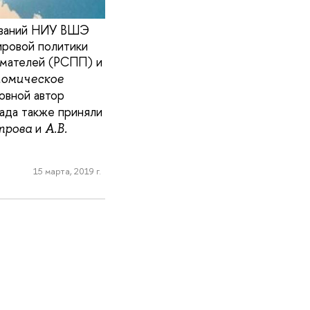
ований НИУ ВШЭ
ировой политики
имателей (РСПП) и
омическое
овной автор
лада также приняли
и
трова
А.В.
15 марта, 2019 г.