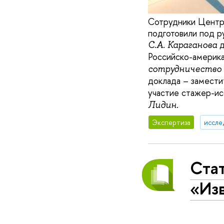
Сотрудники Центр
подготовили под р
д
С.А. Караганова
Российско-америк
сотрудничество 
доклада – замест
участие стажер-ис
.
Лидин
Экспертиза
иссле
Стат
«Из