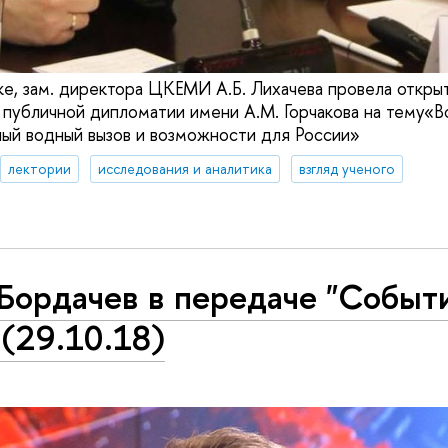
уке, зам. директора ЦКЕМИ А.Б. Лихачева провела откры
убличной дипломатии имени А.М. Горчакова на тему«В
ный водный вызов и возможности для России»
лектории
исследования и аналитика
взгляд ученого
 Бордачев в передаче "Событ
 (29.10.18)