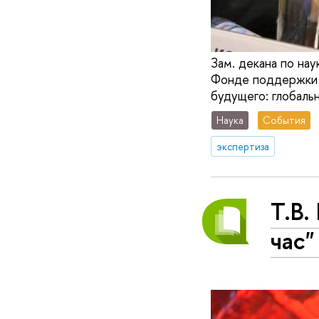
Зам. декана по на
Фонде поддержки п
будущего: глобаль
Наука
События
экспертиза
Т.В.
час"