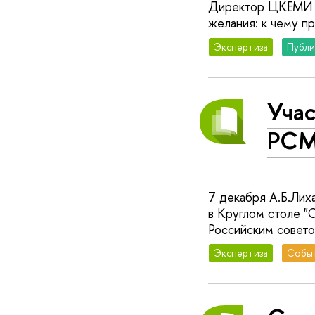
Директор ЦКЕМИ Т.
желания: к чему п
Экспертиза
Публи
Учас
РСМ
7 декабря А.Б.Лиха
в Круглом столе "С
Российским совет
Экспертиза
Собы