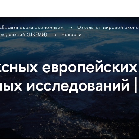
 «Высшая школа экономики»
Факультет мировой экон
сследований (ЦКЕМИ)
Новости
сных европейских
ых исследований |