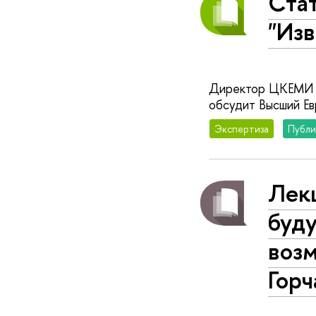
Стат
"Изв
Директор ЦКЕМИ Т.
обсудит Высший Евр
Экспертиза
Публи
Лек
буду
воз
Горч