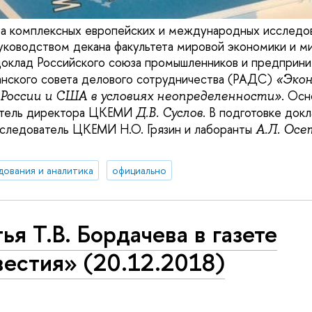
а комплексных европейских и международных исслед
уководством декана факультета мировой экономики и м
оклад Российского союза промышленников и предприн
анского совета делового сотрудничества (РАДС)
«Экон
. Осн
России и США в условиях неопределенности»
итель директора ЦКЕМИ
. В подготовке док
Д.В. Суслов
следователь ЦКЕМИ Н.О. Грязин и лаборанты
А.Л. Осе
дования и аналитика
официально
ья Т.В. Бордачева в газете
вестия» (20.12.2018)