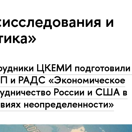
«исследования и
тика»
рудники ЦКЕМИ подготовили
П и РАДС «Экономическое
рудничество России и США в
овиях неопределенности»