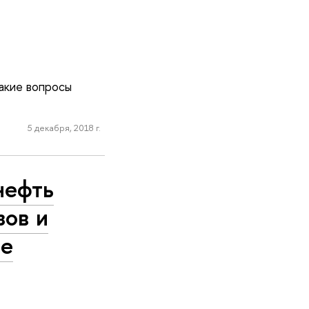
акие вопросы
5 декабря, 2018 г.
нефть
зов и
де