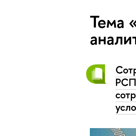
Тема 
анали
Сот
РСП
сот
усл