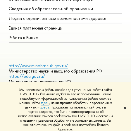
О
Сведения об образовательной организации
О
Людям с ограниченными возможностями здоровья
Единая платежная страница
Работа в Вышке
http://www.minobrnauki.gov.ru/
Министерство науки и высшего образования РФ
https://edu.gov.ru/
Министерство просвещения РФ
https://elearning.hse.ru/mooc
Мы используем файлы cookies для улучшения работы сайта
Массовые открытые онлайн-курсы
НИУ ВШЭ и большего удобства его использования. Более
подробную информацию об использовании файлов cookies
можно найти
здесь
, наши правила обработки персональных
данных –
здесь
. Продолжая пользоваться сайтом, вы
✖
© НИУ ВШЭ 1993–2026
Адреса и контакты
Условия
подтверждаете, что были проинформированы об
использования материалов
Политика конфиденциальности
Карта
использовании файлов cookies сайтом НИУ ВШЭ и согласны
сайта
с нашими правилами обработки персональных данных. Вы
Шрифты HSE Sans и HSE Slab разработаны в
Школе дизайна НИУ
можете отключить файлы cookies в настройках Вашего
ВШЭ
браузера.