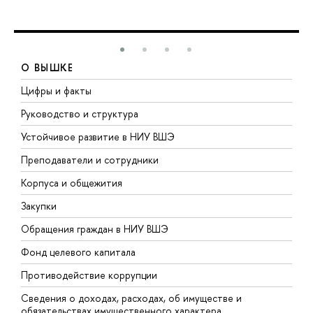
О ВЫШКЕ
Цифры и факты
Л
Руководство и структура
Д
Устойчивое развитие в НИУ ВШЭ
О
Преподаватели и сотрудники
П
Корпуса и общежития
В
Закупки
П
Обращения граждан в НИУ ВШЭ
А
Фонд целевого капитала
Д
Противодействие коррупции
Ц
Сведения о доходах, расходах, об имуществе и
Б
обязательствах имущественного характера