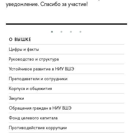
уведомление. Спасибо за участие!
О ВЫШКЕ
Цифры и факты
Л
Руководство и структура
Д
Устойчивое развитие в НИУ ВШЭ
О
Преподаватели и сотрудники
П
Корпуса и общежития
В
Закупки
П
Обращения граждан в НИУ ВШЭ
А
Фонд целевого капитала
Д
Противодействие коррупции
Ц