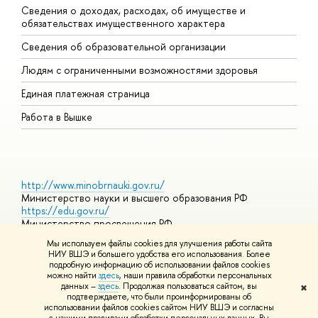
Сведения о доходах, расходах, об имуществе и
Б
обязательствах имущественного характера
О
Сведения об образовательной организации
О
Людям с ограниченными возможностями здоровья
Единая платежная страница
Работа в Вышке
http://www.minobrnauki.gov.ru/
Министерство науки и высшего образования РФ
https://edu.gov.ru/
Министерство просвещения РФ
https://elearning.hse.ru/mooc
Мы используем файлы cookies для улучшения работы сайта
Массовые открытые онлайн-курсы
НИУ ВШЭ и большего удобства его использования. Более
подробную информацию об использовании файлов cookies
можно найти
здесь
, наши правила обработки персональных
данных –
здесь
. Продолжая пользоваться сайтом, вы
✖
© НИУ ВШЭ 1993–2026
Адреса и контакты
Условия
подтверждаете, что были проинформированы об
использования материалов
Политика конфиденциальности
Карта
использовании файлов cookies сайтом НИУ ВШЭ и согласны
сайта