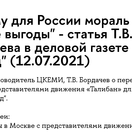
у для России мораль
выгоды" - статья Т.В
ева в деловой газете
д" (12.07.2021)
водитель ЦКЕМИ, Т.В. Бордачев о пер
едставителями движения «Талибан» дл
д".
еи:
ы в Москве с представителями движен