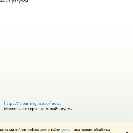
онные ресурсы
https://elearning.hse.ru/mooc
Массовые открытые онлайн-курсы
ьзовании файлов cookies можно найти
здесь
, наши правила обработки
Редактору
✖