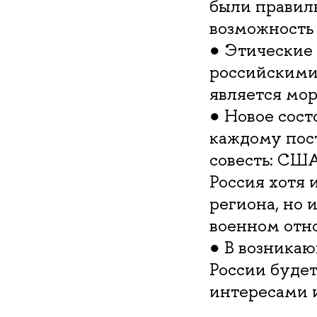
были правил
возможность 
● Этические 
российскими,
является мо
● Новое сос
каждому пост
совесть: США
Россия хотя 
региона, но 
военном отн
● В возника
России буде
интересами 