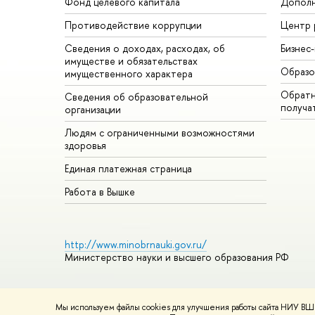
Фонд целевого капитала
Дополн
Противодействие коррупции
Центр 
Сведения о доходах, расходах, об
Бизнес
имуществе и обязательствах
Образо
имущественного характера
Обратн
Сведения об образовательной
получа
организации
Людям с ограниченными возможностями
здоровья
Единая платежная страница
Работа в Вышке
http://www.minobrnauki.gov.ru/
Министерство науки и высшего образования РФ
Мы используем файлы cookies для улучшения работы сайта НИУ ВШЭ
© НИУ ВШЭ 1993–2026
Адреса и контакты
Условия использ