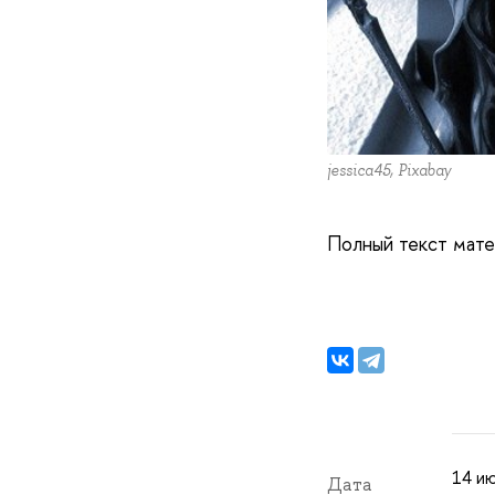
jessica45, Pixabay
Полный текст мате
14 ию
Дата