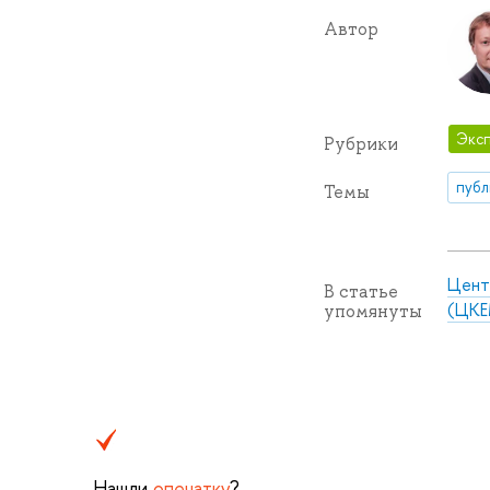
Автор
Эксп
Рубрики
публ
Темы
Цент
В статье
(ЦКЕ
упомянуты
Нашли
опечатку
?