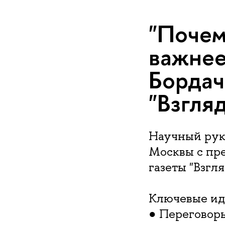
"Почем
важнее 
Бордач
"Взгля
Научный руко
Москвы с пр
газеты "Взгля
Ключевые ид
● Переговор