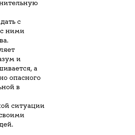
лнительную
дать с
 с ними
тва.
ляет
азум и
шивается, а
но опасного
ьной в
ной ситуации
 своими
дей.