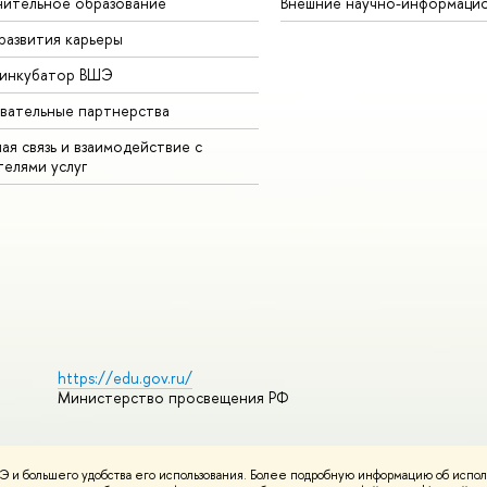
ительное образование
Внешние научно-информаци
развития карьеры
-инкубатор ВШЭ
вательные партнерства
ая связь и взаимодействие с
телями услуг
https://edu.gov.ru/
Министерство просвещения РФ
 и большего удобства его использования. Более подробную информацию об испол
ования материалов
Политика конфиденциальности
Карта сайта