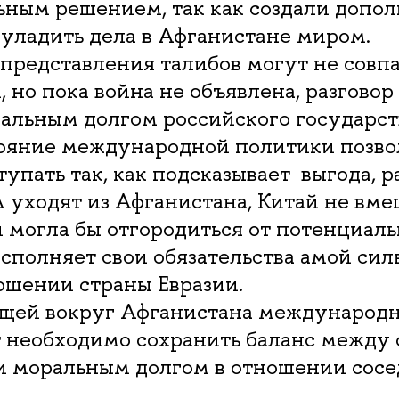
ьным решением, так как создали допо
уладить дела в Афганистане миром.
представления талибов могут не совпа
 но пока война не объявлена, разговор
ральным долгом российского государс
тояние международной политики позво
упать так, как подсказывает выгода, р
 уходят из Афганистана, Китай не вме
и могла бы отгородиться от потенциаль
исполняет свои обязательства амой сил
ошении страны Евразии.
ющей вокруг Афганистана международ
т необходимо сохранить баланс между
и моральным долгом в отношении сосе