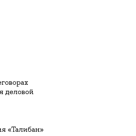
.
еговорах
я деловой
ия «Талибан»