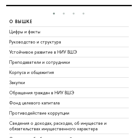
О ВЫШКЕ
Цифры и факты
Л
Руководство и структура
Д
Устойчивое развитие в НИУ ВШЭ
О
Преподаватели и сотрудники
П
Корпуса и общежития
В
Закупки
П
Обращения граждан в НИУ ВШЭ
А
Фонд целевого капитала
Д
Противодействие коррупции
Ц
Сведения о доходах, расходах, об имуществе и
Б
обязательствах имущественного характера
О