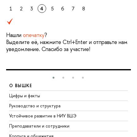
1
2
3
4
5
6
7
8
Нашли
опечатку
?
Выделите её, нажмите Ctrl+Enter и отправьте нам
уведомление. Спасибо за участие!
О ВЫШКЕ
Цифры и факты
Л
Руководство и структура
Д
Устойчивое развитие в НИУ ВШЭ
О
Преподаватели и сотрудники
П
Корпуса и общежития
В