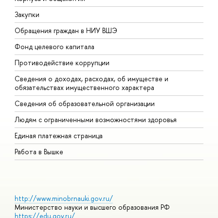
Закупки
П
Обращения граждан в НИУ ВШЭ
А
Фонд целевого капитала
Д
Противодействие коррупции
Ц
Сведения о доходах, расходах, об имуществе и
Б
обязательствах имущественного характера
О
Сведения об образовательной организации
О
Людям с ограниченными возможностями здоровья
Единая платежная страница
Работа в Вышке
http://www.minobrnauki.gov.ru/
Министерство науки и высшего образования РФ
https://edu.gov.ru/