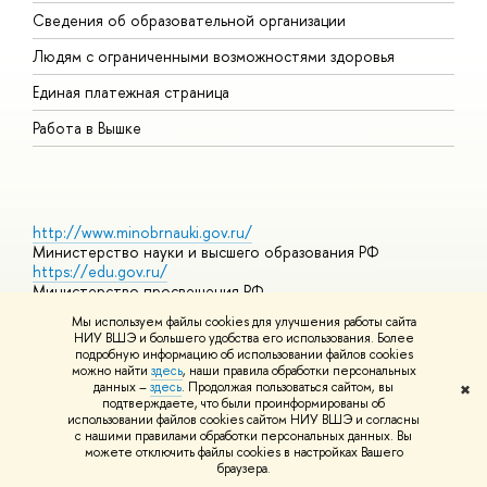
О
Сведения об образовательной организации
О
Людям с ограниченными возможностями здоровья
Единая платежная страница
Работа в Вышке
http://www.minobrnauki.gov.ru/
Министерство науки и высшего образования РФ
https://edu.gov.ru/
Министерство просвещения РФ
https://elearning.hse.ru/mooc
Мы используем файлы cookies для улучшения работы сайта
Массовые открытые онлайн-курсы
НИУ ВШЭ и большего удобства его использования. Более
подробную информацию об использовании файлов cookies
можно найти
здесь
, наши правила обработки персональных
данных –
здесь
. Продолжая пользоваться сайтом, вы
✖
© НИУ ВШЭ 1993–2026
Адреса и контакты
Условия
подтверждаете, что были проинформированы об
использования материалов
Политика конфиденциальности
Карта
использовании файлов cookies сайтом НИУ ВШЭ и согласны
сайта
с нашими правилами обработки персональных данных. Вы
Шрифты HSE Sans и HSE Slab разработаны в
Школе дизайна НИУ
можете отключить файлы cookies в настройках Вашего
ВШЭ
браузера.
Редактору