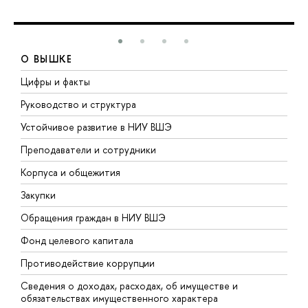
О ВЫШКЕ
Цифры и факты
Л
Руководство и структура
Д
Устойчивое развитие в НИУ ВШЭ
О
Преподаватели и сотрудники
П
Корпуса и общежития
В
Закупки
П
Обращения граждан в НИУ ВШЭ
А
Фонд целевого капитала
Д
Противодействие коррупции
Ц
Сведения о доходах, расходах, об имуществе и
Б
обязательствах имущественного характера