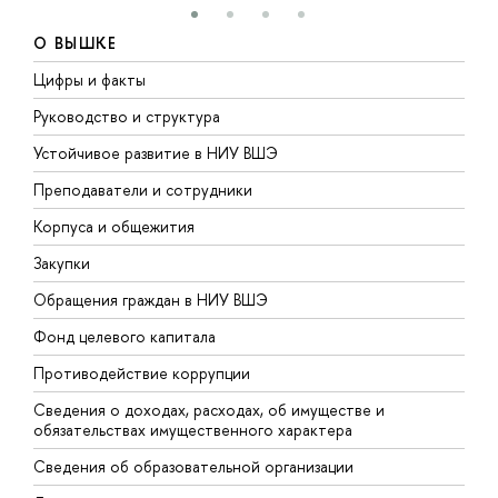
О ВЫШКЕ
Цифры и факты
Л
Руководство и структура
Д
Устойчивое развитие в НИУ ВШЭ
О
Преподаватели и сотрудники
П
Корпуса и общежития
В
Закупки
П
Обращения граждан в НИУ ВШЭ
А
Фонд целевого капитала
Д
Противодействие коррупции
Ц
Сведения о доходах, расходах, об имуществе и
Б
обязательствах имущественного характера
О
Сведения об образовательной организации
О